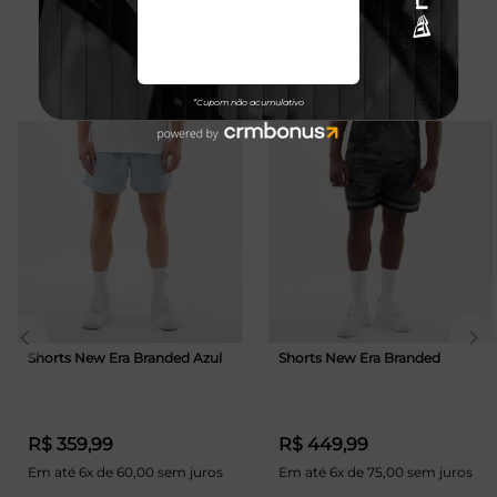
TALVEZ VOCÊ GOSTE
Shorts New Era Branded Azul
Shorts New Era Branded
R$ 359,99
R$ 449,99
Em até 6x de 60,00 sem juros
Em até 6x de 75,00 sem juros