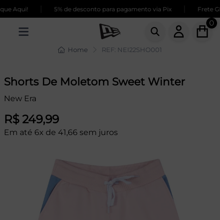
|
|
ue Aqui!
5% de desconto para pagamento via Pix
Frete GR
0
Home
REF: NEI22SHO001
Shorts De Moletom Sweet Winter
New Era
R$ 249,99
Em até 6x de 41,66 sem juros