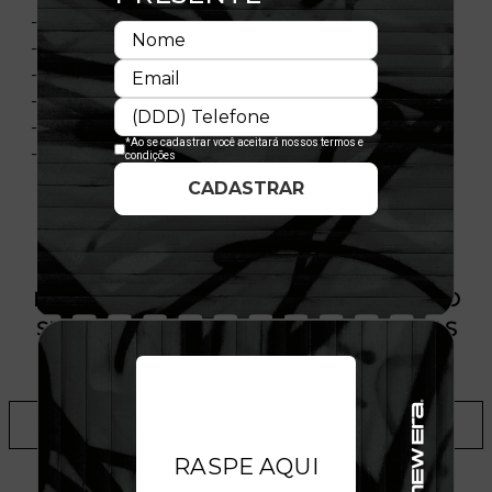
- Flag Bordada Do Lado Esquerdo
- Dois Bolsos Laterais Em Cor Contrastante
- Bolso Traseiro
- Cordao De Ajuste No Cos
- Composição 50% Algodão 50% Poliéster
- Nacional
PRODUTO SEM ESTOQUE DÍSPONÍVEL NO
SITE, CONSULTE A DISPONIBILIDADE NAS
LOJAS
ADICIONAR A LISTA DE DESEJOS