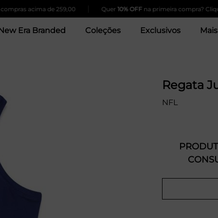
|
pras acima de 259,00
Quer
10% OFF
na primeira compra? Clique Aq
New Era Branded
Coleções
Exclusivos
Mais
Regata J
NFL
PRODUTO
CONSU