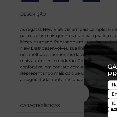
DESCRIÇÃO
As regatas New Era® vieram para completar seu
para os dias mais quentes ou para a prática esp
lifestyle urbano. Pensando em atender o público
New Era® desenvolveu sua linha de regatas. P
nos melhores momentos da vida, a Regata New 
mais autêntico e moderno. Com ótimo caimen
confortável em contato com a pele, o que ga
Representando mais do que um produto de qua
assegura toda a autenticidade que só a marca
CARACTERÍSTICAS