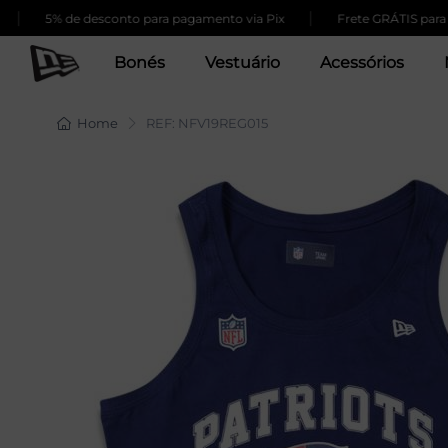
|
5% de desconto para pagamento via Pix
Frete GRÁTIS para com
Bonés
Vestuário
Acessórios
Home
REF: NFV19REG015