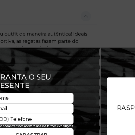
 outfit de maneira autêntica! Ideais
ortiva, as regatas fazem parte do
 brasileiro, tropical por natureza, a
romovendo total liberdade e conforto
Era® faz do teu estilo algo ainda
to ao corpo, proporciona um toque
rante muita comodidade.
lidade, a clássica flag New Era®
 proporciona.