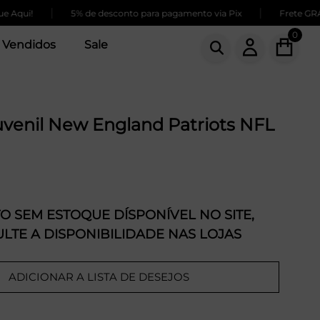
|
|
ui!
5% de desconto para pagamento via Pix
Frete GRÁTIS 
0
 Vendidos
Sale
uvenil New England Patriots NFL
 SEM ESTOQUE DÍSPONÍVEL NO SITE,
LTE A DISPONIBILIDADE NAS LOJAS
ADICIONAR A LISTA DE DESEJOS