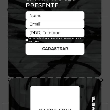
CARACTERÍSTICAS
- Estampa frontal
- Flag bordada
- Material: Meia Malha
- Composição: 100% Algodão
- Nacional
PRODUTO SEM ESTOQUE DÍSPONÍVEL NO
SITE, CONSULTE A DISPONIBILIDADE NAS
LOJAS
ADICIONAR A LISTA DE DESEJOS