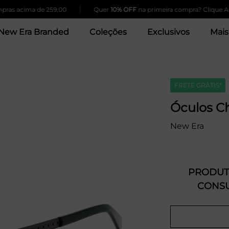
|
 acima de 259,00
Quer
10% OFF
na primeira compra? Clique Aqui!
New Era Branded
Coleções
Exclusivos
Mais
FRETE GRÁTIS*
Óculos C
New Era
PRODUTO
CONSU