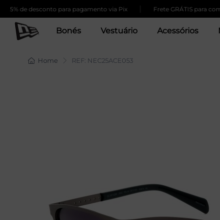
|
% de desconto para pagamento via Pix
Frete GRÁTIS para compras
Bonés
Vestuário
Acessórios
Home
REF: NEC25ACE053