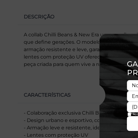
DESCRIÇÃO
A collab Chilli Beans & New Era une o melhor 
que define gerações. O modelo traz design 
armação resistente e leve, garantindo conforto 
lentes com proteção UV oferecem segurança e
peça criada para quem vive a rua, o esporte 
CARACTERÍSTICAS
- Colaboração exclusiva Chilli Beans & New Era
- Design urbano e esportivo, com acabamen
- Armação leve e resistente, ideal para uso pr
- Lentes com proteção UV