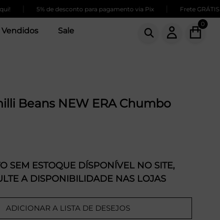
|
|
5% de desconto para pagamento via Pix
Frete GRÁTIS par
0
 Vendidos
Sale
hilli Beans NEW ERA Chumbo
 SEM ESTOQUE DÍSPONÍVEL NO SITE,
LTE A DISPONIBILIDADE NAS LOJAS
ADICIONAR A LISTA DE DESEJOS