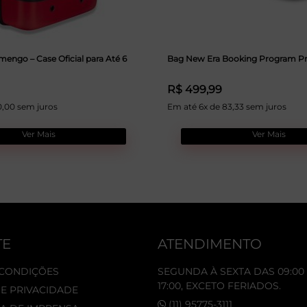
mengo – Case Oficial para Até 6
Bag New Era Booking Program P
R$ 499,99
0,00 sem juros
Em até 6x de 83,33 sem juros
Ver Mais
Ver Mais
TE
ATENDIMENTO
 CONDIÇÕES
SEGUNDA À SEXTA DAS 09:00 
17:00, EXCETO FERIADOS.
DE PRIVACIDADE
(11) 95775-3111