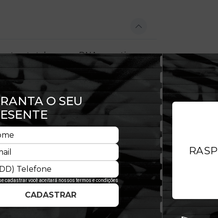
do street style com o DNA esportivo
marcante e contemporâneo, com
e durabilidade no uso diário. As
 estilo em qualquer ocasião. Uma
e a moda com a mesma atitude.
to premium
olongado