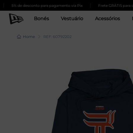
|
5% de desconto para pagamento via Pix
Frete GRÁTIS para comp
Bonés
Vestuário
Acessórios
Home
REF: 60792202