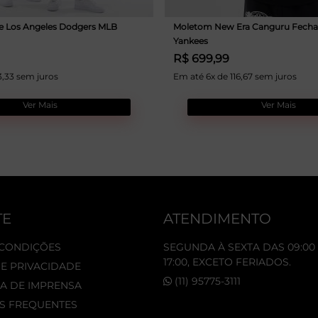
e Los Angeles Dodgers MLB
Moletom New Era Canguru Fecha
Yankees
R$ 699,99
3,33 sem juros
Em até 6x de 116,67 sem juros
Ver Mais
Ver Mais
TE
ATENDIMENTO
 CONDIÇÕES
SEGUNDA À SEXTA DAS 09:00 
17:00, EXCETO FERIADOS.
DE PRIVACIDADE
(11) 95775-3111
A DE IMPRENSA
S FREQUENTES