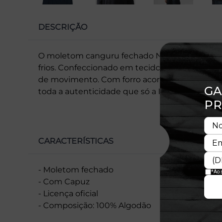
DESCRIÇÃO
O moletom canguru fechado New Era une confor
frios. Confeccionado em tecido macio e flexíve
de movimento. Com forro aconchegante, manga
toda a autenticidade que só a New Era proporc
CARACTERÍSTICAS
- Moletom fechado
- Com Capuz
- Licença oficial
- Composição: 100% Algodão