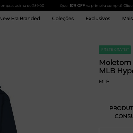
|
ras acima de 259,00
Quer
10% OFF
na primeira compra? Clique Aqu
New Era Branded
Coleções
Exclusivos
Mais
FRETE GRÁTIS*
Moletom 
MLB Hype
MLB
PRODUTO
CONSU