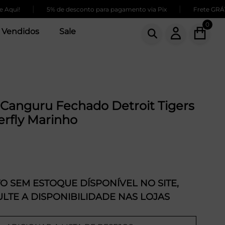
|
|
i!
5% de desconto para pagamento via Pix
Frete GRÁTIS p
0
 Vendidos
Sale
Canguru Fechado Detroit Tigers
rfly Marinho
 SEM ESTOQUE DÍSPONÍVEL NO SITE,
LTE A DISPONIBILIDADE NAS LOJAS