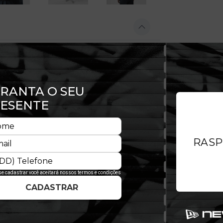
to e estilo autêntico para os dias
l, oferece ótimo caimento e liberdade
s longas e tags exclusivas, traduz
iona.