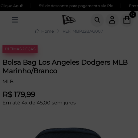
|
|
ique Aqui!
5% de desconto para pagamento via Pix
Frete 
0
Home
REF: MBP22BAG007
ÚLTIMAS PEÇAS
Bolsa Bag Los Angeles Dodgers MLB
Marinho/Branco
MLB
R$ 179,99
Em até 4x de 45,00 sem juros