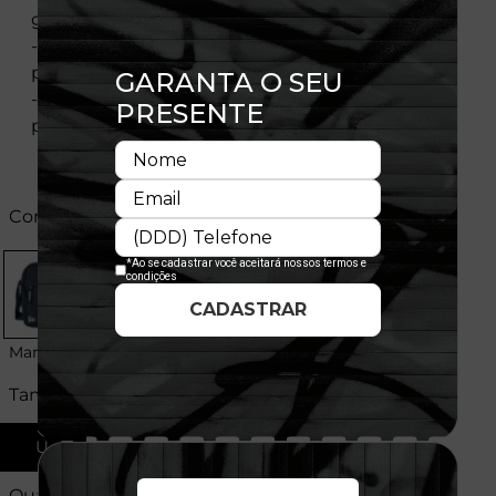
gancho
- Bolso traseiro que permite retirar itens
pequenos sem abrir a parte principal
- Bolso interno conveniente para guardar itens
pequenos100% Poliéster
Cores:
Marinho/Branco
Tamanhos:
U
Quantidade: