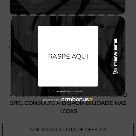
esquerdo do peito
- Marca Yankees na parte traseira
- Flag New Era bordada no bolso esquerdo
- Bolsos frontais esquerdo e direito
- Fechamento por zíper
- Confeccionado em tecido veludo
- Composição: 95% Poliéster 5% Elastano
- Licença oficial
PRODUTO SEM ESTOQUE DÍSPONÍVEL NO
SITE, CONSULTE A DISPONIBILIDADE NAS
LOJAS
ADICIONAR A LISTA DE DESEJOS