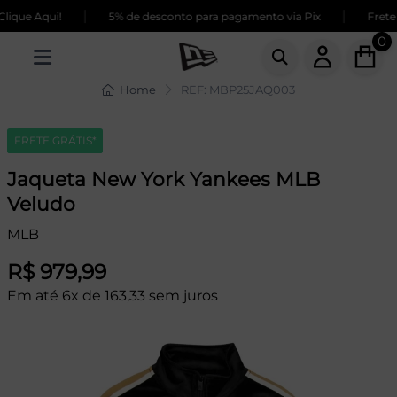
|
|
ique Aqui!
5% de desconto para pagamento via Pix
Frete 
0
Home
REF: MBP25JAQ003
FRETE GRÁTIS*
Jaqueta New York Yankees MLB
Veludo
MLB
R$ 979,99
Em até 6x de 163,33 sem juros