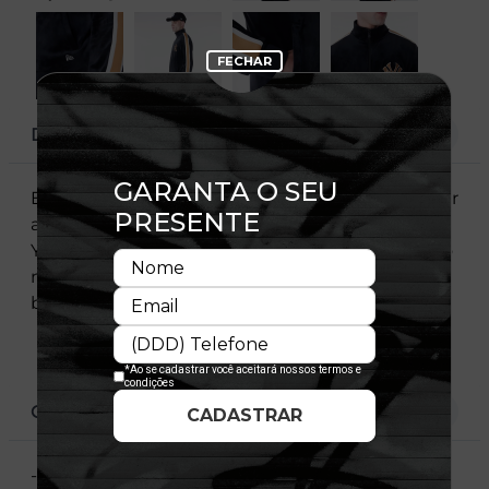
DESCRIÇÃO
Esta jaqueta esportiva New Era da coleção Velour
apresenta um design de veludo com o logo do
Yankees bordado na frente esquerda, o script do
nome Yankees bordado atrás e a flag New Era
bordada abaixo do bolso esquerdo.
CARACTERÍSTICAS
- Logotipo do New York Yankees no lado