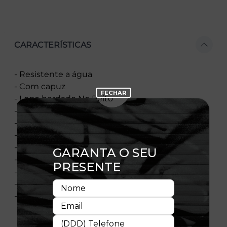
CARACTERÍSTICAS
- Resistente a água
- Com capuz
- Logo bordado No Peito
- Recorte contrastante
- Cordão contrastante
- Forro do capuz contrastante
- Flag bordada
- Material: Nylon
- Composição: 100% Poliéster
- Licença oficial
- Importada