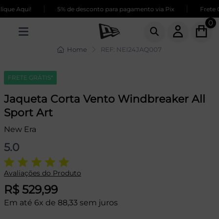
|
|
que Aqui!
5% de desconto para pagamento via Pix
Frete GR
0
Home
REF: NEI24JAQ007
FRETE GRÁTIS*
Jaqueta Corta Vento Windbreaker All
Sport Art
New Era
5.0
Avaliações do Produto
R$ 529,99
Em até 6x de 88,33 sem juros