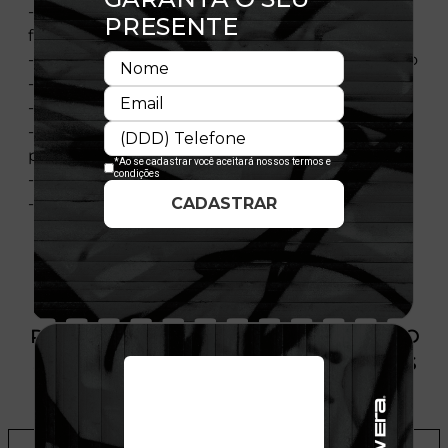
- Logotipo da McLaren Racing Speedmark na
frente
- Coroa e viseira coloridas da bandeira de Mônaco
- Flag New Era bordada à esquerda
- Aba toda vermelha com borda preta
- Coroa branca não estruturada com topo na cor
preta
- Composição: 100% Algodão
- Licença oficial
PRODUTO SEM ESTOQUE DÍSPONÍVEL NO
SITE, CONSULTE A DISPONIBILIDADE NAS
LOJAS