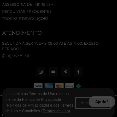
ASSESSORIA DE IMPRENSA
PERGUNTAS FREQUENTES
TROCAS E DEVOLUÇÕES
ATENDIMENTO
SEGUNDA À SEXTA DAS 09:00 ATÉ ÀS 17:00, EXCETO
FERIADOS.
(11) 95775-3111
Li e aceito os Termos de Uso e estou
ciente da Política de Privacidade
Ajuda?
© 2026 New Era Cap. Todos os direitos reservados.
(
Políticas de Privacidade
) e dos Termos
de Uso e Condições (
Termos de Uso
).
CNPJ: 06.346.545/0001-30 - New Era Brasil Ltda