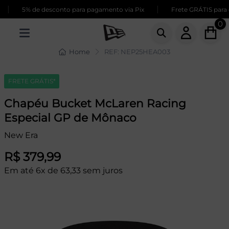
|
|
5% de desconto para pagamento via Pix
Frete GRÁTIS para c
0
Home
REF: NEP25HEA003
FRETE GRÁTIS*
Chapéu Bucket McLaren Racing
Especial GP de Mônaco
New Era
R$ 379,99
Em até 6x de 63,33 sem juros