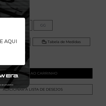
M
G
GG
dor Virtual
Tabela de Medidas
ADICIONAR AO CARRINHO
ADICIONAR A LISTA DE DESEJOS