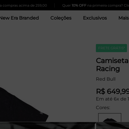
|
compras acima de 259,00
Quer
10% OFF
na primeira compra? Cliqu
New Era Branded
Coleções
Exclusivos
Mais
FRETE GRÁTIS*
Camiseta
Racing
Red Bull
R$ 649,9
Em até 6x de 
Cores: