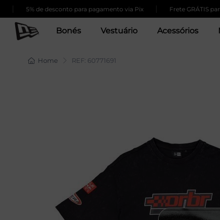
|
|
5% de desconto para pagamento via Pix
Frete GRÁTIS para 
Bonés
Vestuário
Acessórios
Home
REF: 60771691