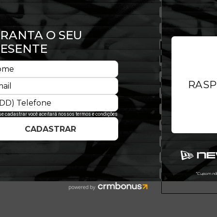
Preto
Tamanhos:
P
Prova
Quantidade: