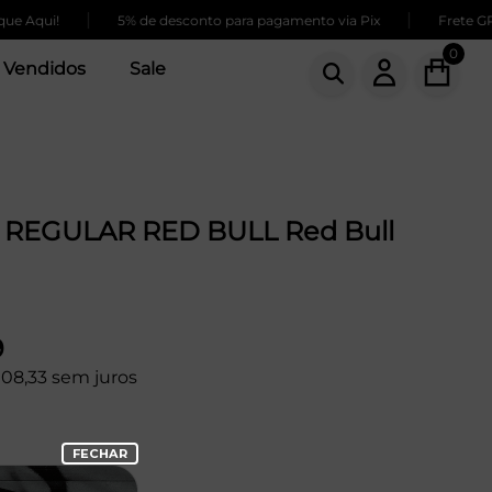
|
|
e Aqui!
5% de desconto para pagamento via Pix
Frete GRÁ
0
 Vendidos
Sale
 REGULAR RED BULL Red Bull
9
108,33 sem juros