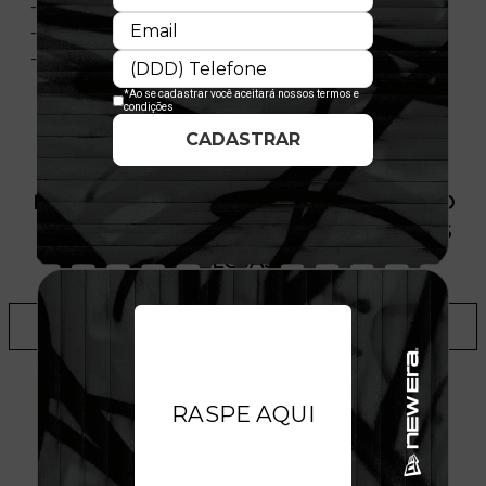
- Material: Meia Malha
- Composição: 100% Algodão
- Licença oficial
PRODUTO SEM ESTOQUE DÍSPONÍVEL NO
SITE, CONSULTE A DISPONIBILIDADE NAS
LOJAS
ADICIONAR A LISTA DE DESEJOS
TALVEZ VOCÊ GOSTE