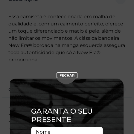
Essa camiseta é confeccionada em malha de
qualidade e, com um caimento perfeito, oferece
um toque diferenciado e macio à pele, além de
não limitar os movimentos. A clássica bandeira
New Era® bordada na manga esquerda assegura
toda autenticidade que só a New Era®
proporciona.
CARACTERÍSTICAS
- Gola redonda
- Manga curta
- Estampa frontal
- Etiqueta flag