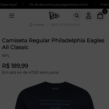
|
|
ique Aqui!
5% de desconto para pagamento via Pix
Frete 
0
Home
REF: NFI24TSH015
Camiseta Regular Philadelphia Eagles
All Classic
NFL
R$ 189,99
Em até 4x de 47,50 sem juros