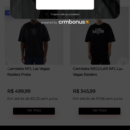
NOVIDADE
Camiseta NFL Las Vegas
Camiseta REGULAR NFL Las
Raiders Preta
Vegas Raiders
R$ 499,99
R$ 345,99
Em até 6x de 83,33 sem juros
Em até 6x de 57,66 sem juros
Ver Mais
Ver Mais