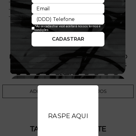
- Material: Malha
- Composição: 100% Algodão
- Licença oficial
PRODUTO SEM ESTOQUE DÍSPONÍVEL NO
SITE, CONSULTE A DISPONIBILIDADE NAS
LOJAS
ADICIONAR A LISTA DE DESEJOS
TALVEZ VOCÊ GOSTE