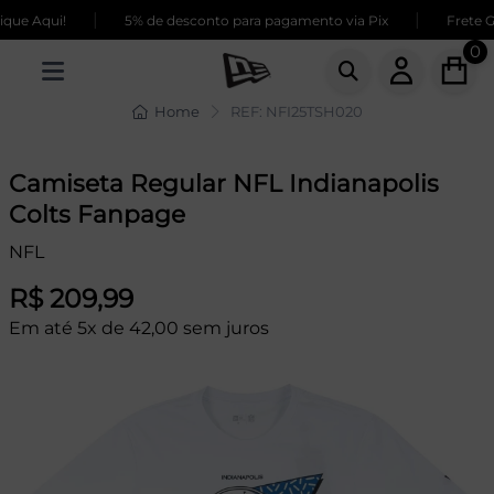
|
|
ue Aqui!
5% de desconto para pagamento via Pix
Frete GR
0
Home
REF: NFI25TSH020
Camiseta Regular NFL Indianapolis
Colts Fanpage
NFL
R$ 209,99
Em até 5x de 42,00 sem juros