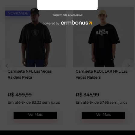
NOVIDADE
Camiseta NFL Las Vegas
Camiseta REGULAR NFL Las
Raiders Preta
Vegas Raiders
R$ 499,99
R$ 345,99
Em até 6x de 83,33 sem juros
Em até 6x de 57,66 sem juros
Ver Mais
Ver Mais