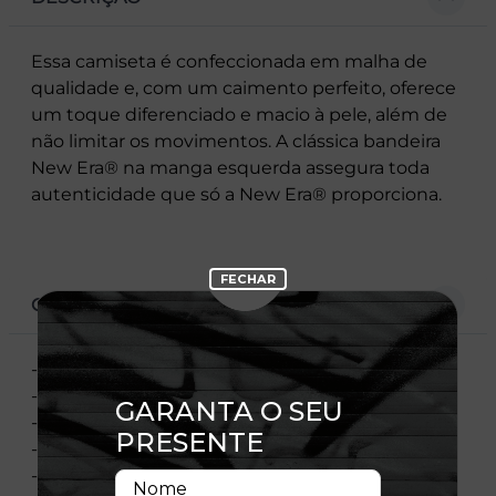
Essa camiseta é confeccionada em malha de
qualidade e, com um caimento perfeito, oferece
um toque diferenciado e macio à pele, além de
não limitar os movimentos. A clássica bandeira
New Era® na manga esquerda assegura toda
autenticidade que só a New Era® proporciona.
CARACTERÍSTICAS
- Estampa frontal
- Etiqueta barra
- Flag New Era bordada
- Manga curta
- Gola redonda