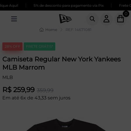
|
|
que Aqui!
5% de desconto para pagamento via Pix
Frete GR
0
Home
REF: 14671081
28% OFF
FRETE GRÁTIS*
Camiseta Regular New York Yankees
MLB Marrom
MLB
R$ 259,99
359,99
Em até 6x de 43,33 sem juros