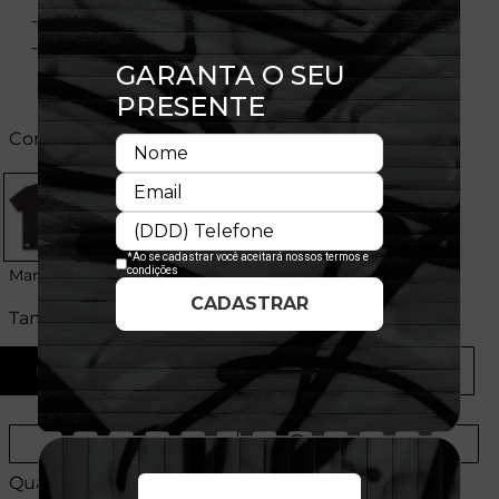
- Flag bordada na manga
- Composição: 100% Algodão
Cores:
Marrom
Tamanhos:
P
M
G
GG
Provador Virtual
Tabela de Medidas
Quantidade: