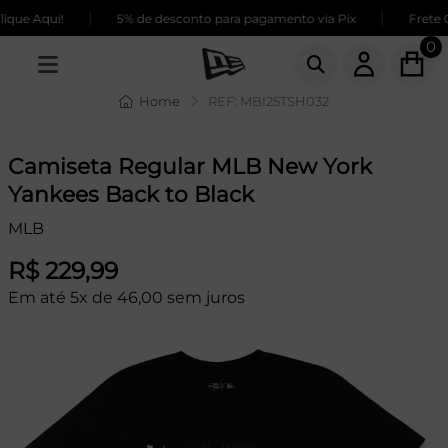
|
|
que Aqui!
5% de desconto para pagamento via Pix
Frete G
0
Home
REF: MBI25TSH032
Camiseta Regular MLB New York
Yankees Back to Black
MLB
R$ 229,99
Em até 5x de 46,00 sem juros