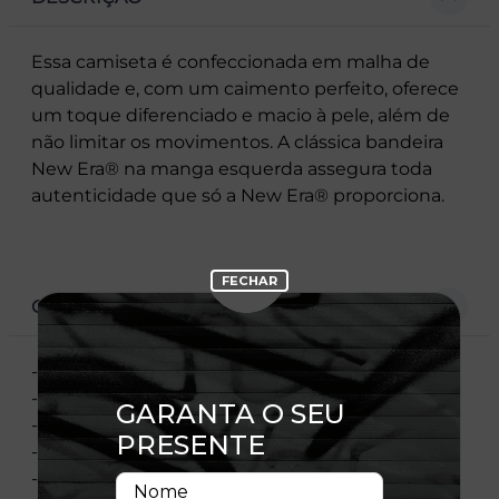
Essa camiseta é confeccionada em malha de
qualidade e, com um caimento perfeito, oferece
um toque diferenciado e macio à pele, além de
não limitar os movimentos. A clássica bandeira
New Era® na manga esquerda assegura toda
autenticidade que só a New Era® proporciona.
CARACTERÍSTICAS
- Estampa frontal
- Estampa costas
- Flag New Era bordada
- Manga curta
- Gola redonda