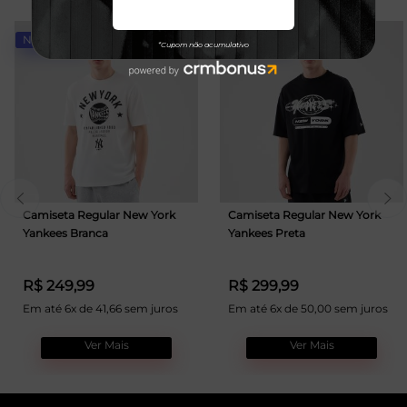
NOVIDADE
NOVIDADE
Camiseta Regular New York
Camiseta Regular New York
Yankees Branca
Yankees Preta
R$ 249,99
R$ 299,99
Em até 6x de 41,66 sem juros
Em até 6x de 50,00 sem juros
Ver Mais
Ver Mais