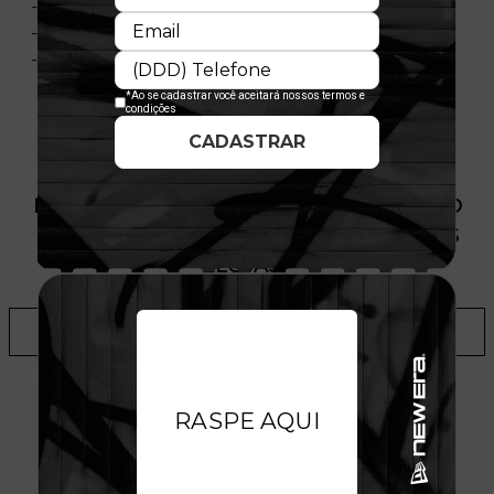
- Material: Malha
- Composição: 100% Algodão
- Licença oficial
PRODUTO SEM ESTOQUE DÍSPONÍVEL NO
SITE, CONSULTE A DISPONIBILIDADE NAS
LOJAS
ADICIONAR A LISTA DE DESEJOS
TALVEZ VOCÊ GOSTE