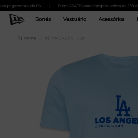
|
pagamento via Pix
Frete GRÁTIS para compras acima de 259,00
Bonés
Vestuário
Acessórios
Home
REF: MBV25TSH059