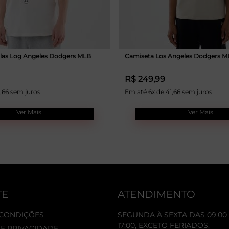
las Log Angeles Dodgers MLB
Camiseta Los Angeles Dodgers M
R$ 249,99
,66 sem juros
Em até 6x de 41,66 sem juros
Ver Mais
Ver Mais
TE
ATENDIMENTO
 CONDIÇÕES
SEGUNDA À SEXTA DAS 09:00 
17:00, EXCETO FERIADOS.
DE PRIVACIDADE