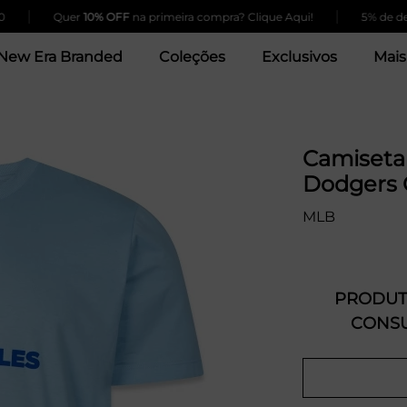
|
|
Quer
10% OFF
na primeira compra? Clique Aqui!
5% de descon
New Era Branded
Coleções
Exclusivos
Mais
Camiseta
Dodgers C
MLB
PRODUTO
CONSU