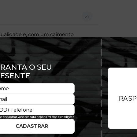
qualidade e, com um caimento
o à pele, além de não limitar os
a manga esquerda assegura toda