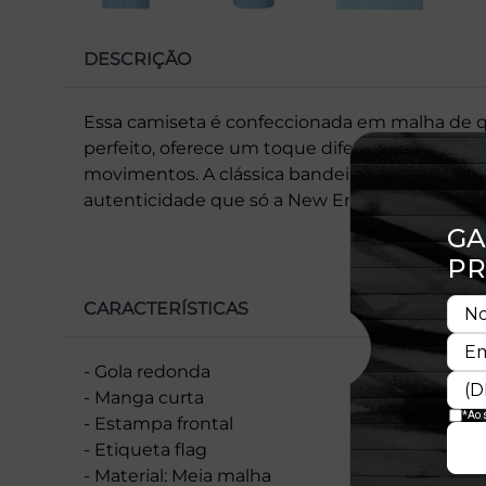
DESCRIÇÃO
Essa camiseta é confeccionada em malha de 
perfeito, oferece um toque diferenciado e maci
movimentos. A clássica bandeira New Era® n
autenticidade que só a New Era® proporciona.
CARACTERÍSTICAS
- Gola redonda
- Manga curta
- Estampa frontal
- Etiqueta flag
- Material: Meia malha