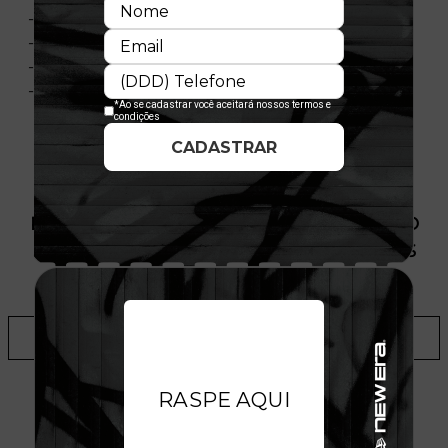
- Malha
- 50% Algodão - 50% Poliéster
- Nacional
- Licença Oficial
PRODUTO SEM ESTOQUE DÍSPONÍVEL NO
SITE, CONSULTE A DISPONIBILIDADE NAS
LOJAS
ADICIONAR A LISTA DE DESEJOS