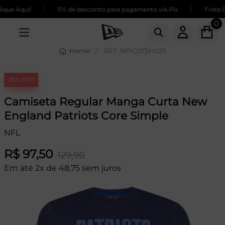
|
|
ue Aqui!
5% de desconto para pagamento via Pix
Frete GR
0
Home
REF: NFV22TSH023
25% OFF
Camiseta Regular Manga Curta New
England Patriots Core Simple
NFL
R$ 97,50
129,90
Em até 2x de 48,75 sem juros