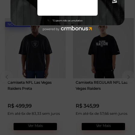
TALVEZ VOCÊ GOSTE
NOVIDADE
Camiseta NFL Las Vegas
Camiseta REGULAR NFL Las
Raiders Preta
Vegas Raiders
R$ 499,99
R$ 345,99
Em até 6x de 83,33 sem juros
Em até 6x de 57,66 sem juros
Ver Mais
Ver Mais