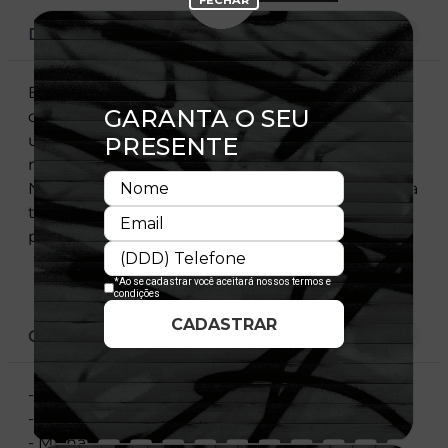
DESCRIÇÃO
Essa t-shirt é confeccionada em malha de
qualidade e, com um caimento perfeito, oferece
um toque diferenciado e macio à pele, além de
não limitar os movimentos. A clássica bandeira
New Era® bordada na manga esquerda assegura
toda autenticidade que só a New Era®
proporciona.
CARACTERÍSTICAS
- Estampa Frontal
- Flag Bordada Na Manga
- Malha