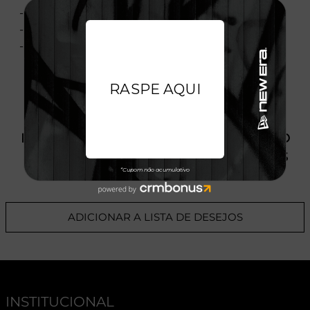
- 100% Algodão
- Nacional
- Licença Oficial
PRODUTO SEM ESTOQUE DÍSPONÍVEL NO
SITE, CONSULTE A DISPONIBILIDADE NAS
LOJAS
ADICIONAR A LISTA DE DESEJOS
INSTITUCIONAL