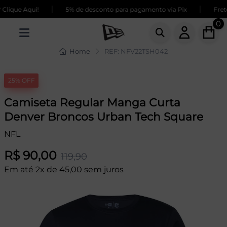
|
|
lique Aqui!
5% de desconto para pagamento via Pix
Frete
0
Home
REF: NFV22TSH042
25% OFF
Camiseta Regular Manga Curta
Denver Broncos Urban Tech Square
NFL
R$ 90,00
119,90
Em até 2x de 45,00 sem juros