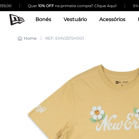
|
|
9,00
Quer
10% OFF
na primeira compra? Clique Aqui!
5% de
Bonés
Vestuário
Acessórios
Home
REF: EMV25TSH001