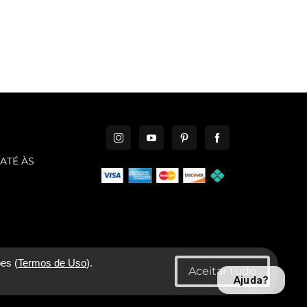
ATÉ ÀS
es (
Termos de Uso
).
Ajuda?
CNPJ: 06.346.545/0001-30 - New Era Brasil Ltda