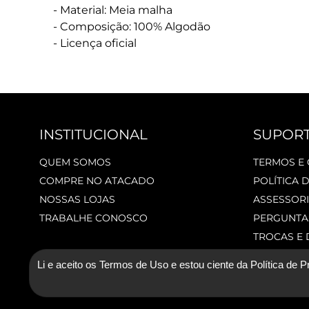
- Material: Meia malha
- Composição: 100% Algodão
- Licença oficial
INSTITUCIONAL
SUPOR
QUEM SOMOS
TERMOS E
COMPRE NO ATACADO
POLÍTICA 
NOSSAS LOJAS
ASSESSORI
TRABALHE CONOSCO
PERGUNTA
TROCAS E
Li e aceito os Termos de Uso e estou ciente da Política de P
© 2026 New Era Cap. Todos os direitos reservados.