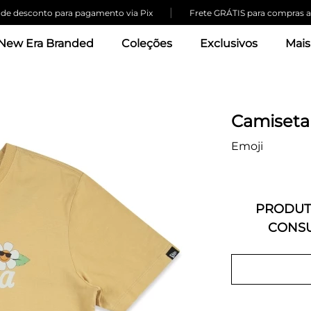
|
 desconto para pagamento via Pix
Frete GRÁTIS para compras aci
New Era Branded
Coleções
Exclusivos
Mais
Camiseta
Emoji
PRODUTO
CONSU