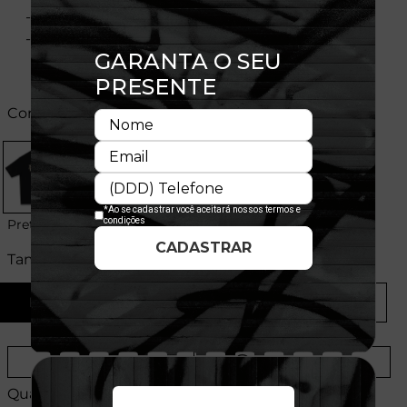
- Flag bordada na manga
- Composição: 100% Poliéster
Cores:
Preto
Tamanhos:
P
M
G
GG
Provador Virtual
Tabela de Medidas
Quantidade: