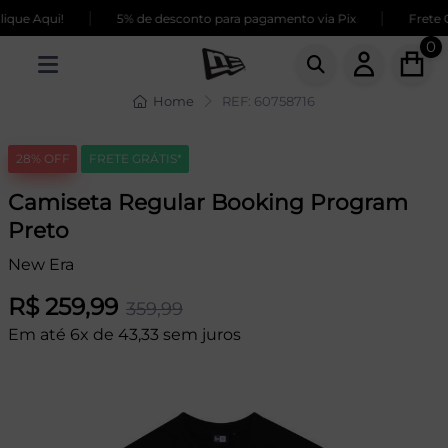
|
|
que Aqui!
5% de desconto para pagamento via Pix
Frete G
0
Home
REF: 60758716
28% OFF
FRETE GRÁTIS*
Camiseta Regular Booking Program
Preto
New Era
R$ 259,99
359,99
Em até 6x de 43,33 sem juros