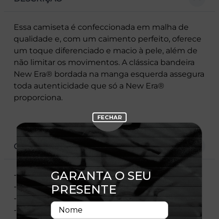
Essa camiseta é confeccionada em malha de
qualidade e, com um caimento perfeito, oferece
um toque diferenciado e macio à pele, além de
não limitar os movimentos. A clássica bandeira
New Era® bordada na manga esquerda assegura
toda autenticidade que só a New Era®
proporciona.
CARACTERÍSTICAS
- Estampa Frontal
- Etiqueta Flag Aplicada Na Manga
- Malha
- 100% Algodão