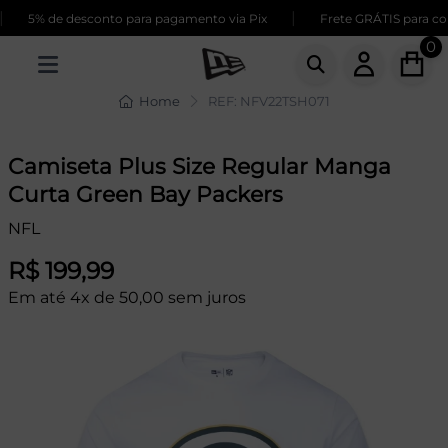
|
5% de desconto para pagamento via Pix
Frete GRÁTIS para com
0
Home
REF: NFV22TSH071
Camiseta Plus Size Regular Manga
Curta Green Bay Packers
NFL
R$ 199,99
Em até 4x de 50,00 sem juros