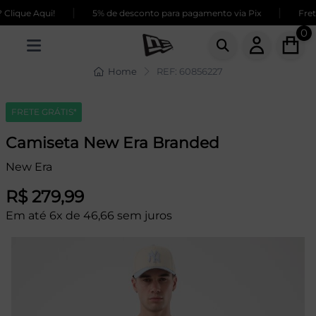
|
|
Clique Aqui!
5% de desconto para pagamento via Pix
Frete
0
Home
REF: 60856227
FRETE GRÁTIS*
Camiseta New Era Branded
New Era
R$ 279,99
Em até 6x de 46,66 sem juros