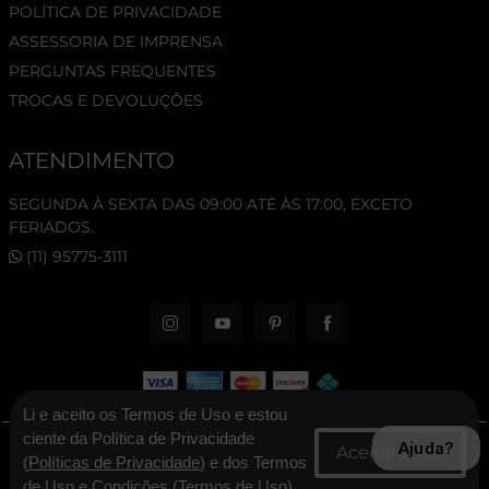
POLÍTICA DE PRIVACIDADE
ASSESSORIA DE IMPRENSA
PERGUNTAS FREQUENTES
TROCAS E DEVOLUÇÕES
ATENDIMENTO
SEGUNDA À SEXTA DAS 09:00 ATÉ ÀS 17:00, EXCETO
FERIADOS.
(11) 95775-3111
Li e aceito os Termos de Uso e estou
ciente da Política de Privacidade
Ajuda?
© 2026 New Era Cap. Todos os direitos reservados.
(
Políticas de Privacidade
) e dos Termos
de Uso e Condições (
Termos de Uso
).