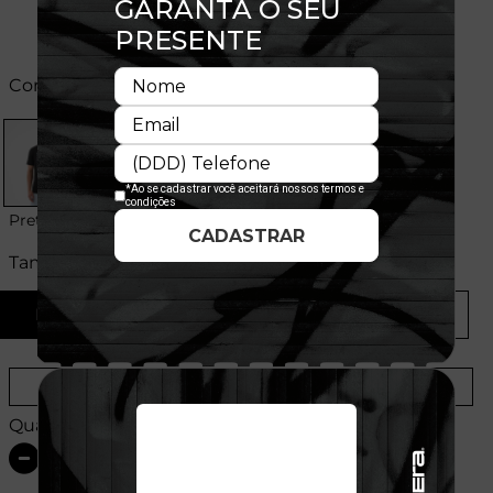
Cores:
Preto
Tamanhos:
P
M
G
GG
Provador Virtual
Tabela de Medidas
Quantidade: