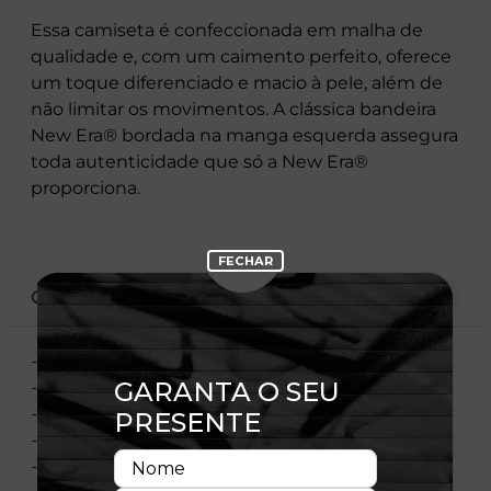
Essa camiseta é confeccionada em malha de
qualidade e, com um caimento perfeito, oferece
um toque diferenciado e macio à pele, além de
não limitar os movimentos. A clássica bandeira
New Era® bordada na manga esquerda assegura
toda autenticidade que só a New Era®
proporciona.
CARACTERÍSTICAS
- Gola redonda
- Manga curta
- Estampa frontal
- Flag bordada
- Material: Meia Malha