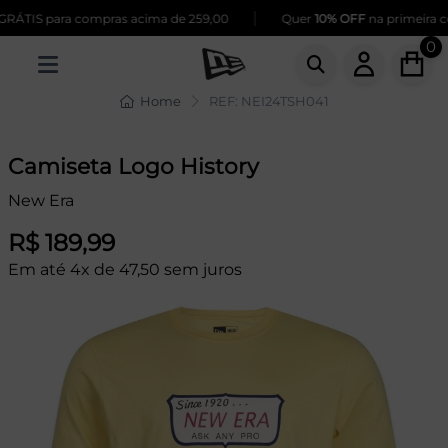
|
RÁTIS para compras acima de 259,00
Quer
10% OFF
na primeira co
0
Home
REF: NEI24TSH041
Camiseta Logo History
New Era
R$ 189,99
Em até 4x de 47,50 sem juros