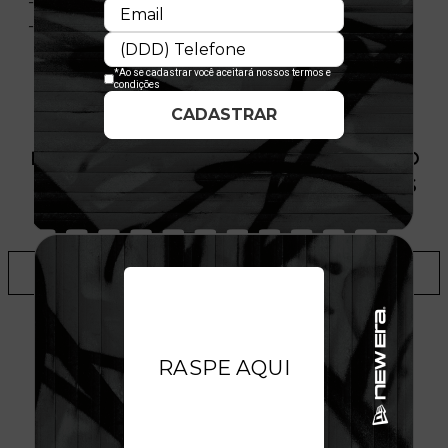
- Composição: 100% Algodão
- Licença oficial
PRODUTO SEM ESTOQUE DÍSPONÍVEL NO
SITE, CONSULTE A DISPONIBILIDADE NAS
LOJAS
ADICIONAR A LISTA DE DESEJOS
TALVEZ VOCÊ GOSTE