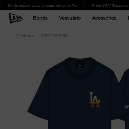
|
5% de desconto para pagamento via Pix
Frete GRÁTIS para compr
Bonés
Vestuário
Acessórios
Home
REF: 14701199