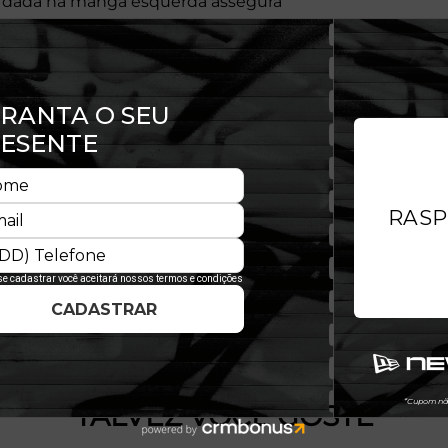
ordada na manga esquerda assegura
iona.
TALVEZ VOCÊ GOSTE