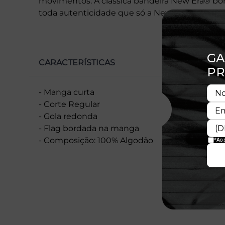
movimentos. A clássica bandeira New Era® b
toda autenticidade que só a New Era® proporc
CARACTERÍSTICAS
- Manga curta
- Corte Regular
- Gola redonda
- Flag bordada na manga
- Composição: 100% Algodão