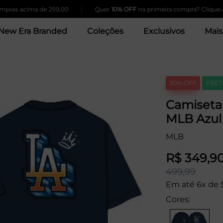
|
as acima de 259,00
Quer
10% OFF
na primeira compra? Clique Aqui
New Era Branded
Coleções
Exclusivos
Mais
30% OFF
FRET
Camiseta 
MLB Azul
MLB
R$ 349,9
499,99
Em até 6x de 
Cores: