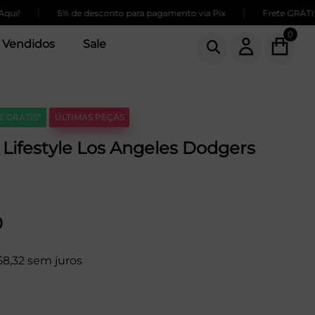
|
|
!
5% de desconto para pagamento via Pix
Frete GRÁTIS pa
0
 Vendidos
Sale
E GRÁTIS*
ÚLTIMAS PEÇAS
Lifestyle Los Angeles Dodgers
0
58,32 sem juros