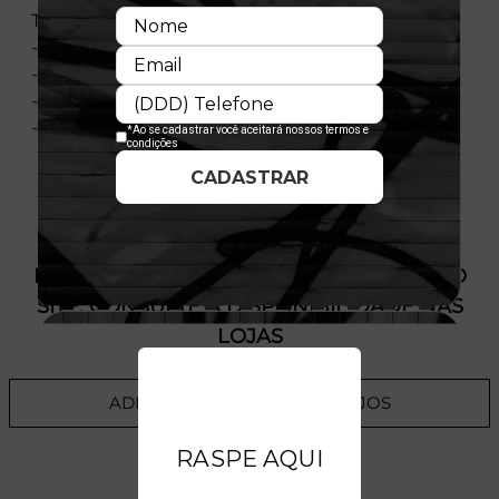
Transfer
- Material: Closed Mesh
- Composição: 100% Poliéster
- Importado
- Licença Oficial
PRODUTO SEM ESTOQUE DÍSPONÍVEL NO
SITE, CONSULTE A DISPONIBILIDADE NAS
LOJAS
ADICIONAR A LISTA DE DESEJOS