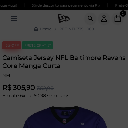
|
|
ue Aqui!
5% de desconto para pagamento via Pix
Frete GR
0
Home
REF: NFI23TSH009
15% OFF
FRETE GRÁTIS*
Camiseta Jersey NFL Baltimore Ravens
Core Manga Curta
NFL
R$ 305,90
359,90
Em até 6x de 50,98 sem juros