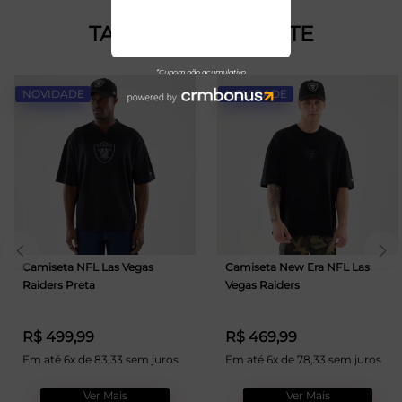
TALVEZ VOCÊ GOSTE
NOVIDADE
NOVIDADE
Camiseta NFL Las Vegas
Camiseta New Era NFL Las
Raiders Preta
Vegas Raiders
R$ 499,99
R$ 469,99
Em até 6x de 83,33 sem juros
Em até 6x de 78,33 sem juros
Ver Mais
Ver Mais