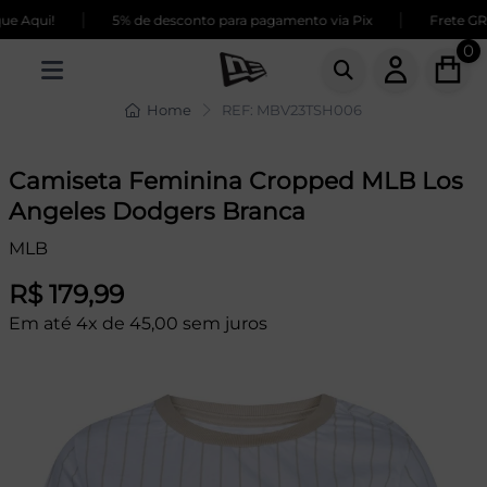
|
|
e Aqui!
5% de desconto para pagamento via Pix
Frete GRÁ
0
Home
REF: MBV23TSH006
Camiseta Feminina Cropped MLB Los
Angeles Dodgers Branca
MLB
R$ 179,99
Em até 4x de 45,00 sem juros