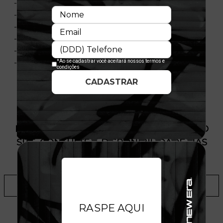
- Gola e Punho Contrastante
- Flag Bordada
- Material: Malha
- Composição: 100% Algodão
- Nacional
- Licença Oficial
PRODUTO SEM ESTOQUE DÍSPONÍVEL NO
SITE, CONSULTE A DISPONIBILIDADE NAS
LOJAS
ADICIONAR A LISTA DE DESEJOS