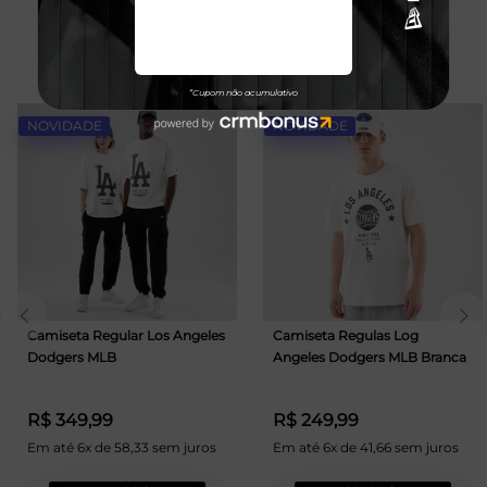
TALVEZ VOCÊ GOSTE
NOVIDADE
NOVIDADE
Camiseta Regular Los Angeles
Camiseta Regulas Log
Dodgers MLB
Angeles Dodgers MLB Branca
R$ 349,99
R$ 249,99
Em até 6x de 58,33 sem juros
Em até 6x de 41,66 sem juros