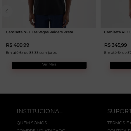
Camiseta NFL Las Vegas Raiders Preta
Camiseta REGU
R$ 499,99
R$ 345,99
Em até 6x de 83,33 sem juros
Em até 6x de 5
Ver Mais
INSTITUCIONAL
SUPOR
QUEM SOMOS
TERMOS E
COMPRE NO ATACADO
POLÍTICA 