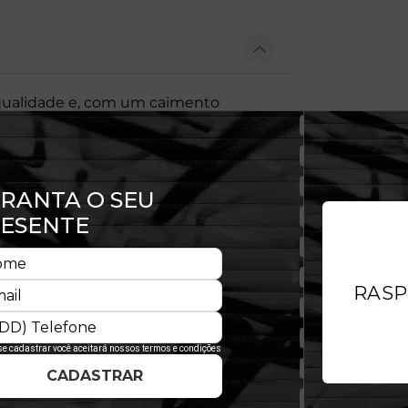
qualidade e, com um caimento
o à pele, além de não limitar os
a manga esquerda assegura toda