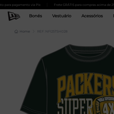
|
ara pagamento via Pix
Frete GRÁTIS para compras acima de 259,0
Bonés
Vestuário
Acessórios
Home
REF: NFI25TSH028