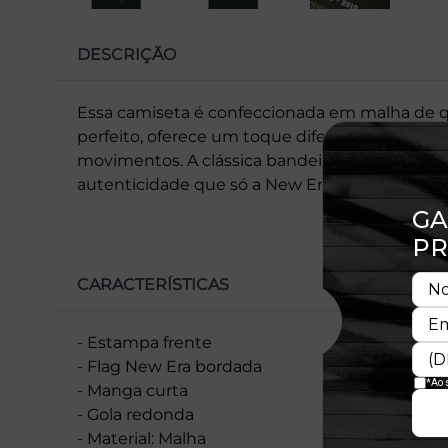
DESCRIÇÃO
Essa camiseta é confeccionada em malha de 
perfeito, oferece um toque diferenciado e maci
movimentos. A clássica bandeira New Era® n
autenticidade que só a New Era® proporciona.
CARACTERÍSTICAS
- Estampa frente
- Flag New Era bordada
- Manga curta
- Gola redonda
- Material: Malha