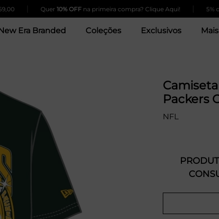
|
|
0
Quer
10% OFF
na primeira compra? Clique Aqui!
5% de de
New Era Branded
Coleções
Exclusivos
Mais
Camiseta
Packers 
NFL
PRODUTO
CONSU