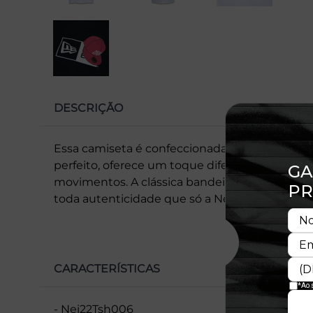
DESCRIÇÃO
Essa camiseta é confeccionada em malha de 
perfeito, oferece um toque diferenciado e maci
movimentos. A clássica bandeira New Era® b
toda autenticidade que só a New Era® proporc
CARACTERÍSTICAS
- Nei22Tsh006