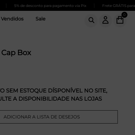
|
5% de desconto para pagamento via Pix
Frete GRÁTIS para com
0
 Vendidos
Sale
 Cap Box
 SEM ESTOQUE DÍSPONÍVEL NO SITE,
LTE A DISPONIBILIDADE NAS LOJAS
ADICIONAR A LISTA DE DESEJOS