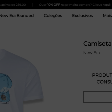
|
|
ma de 259,00
Quer
10% OFF
na primeira compra? Clique Aqui!
New Era Branded
Coleções
Exclusivos
Mais
Camiseta
New Era
PRODUTO
CONSU