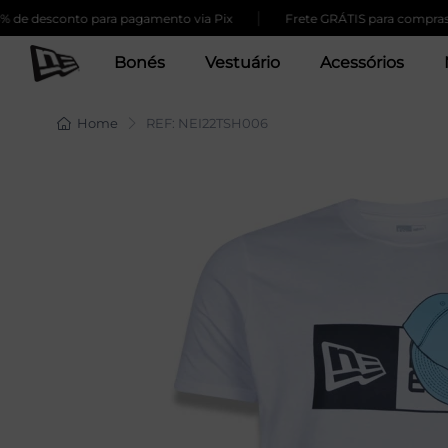
|
 desconto para pagamento via Pix
Frete GRÁTIS para compras aci
Bonés
Vestuário
Acessórios
Home
REF: NEI22TSH006