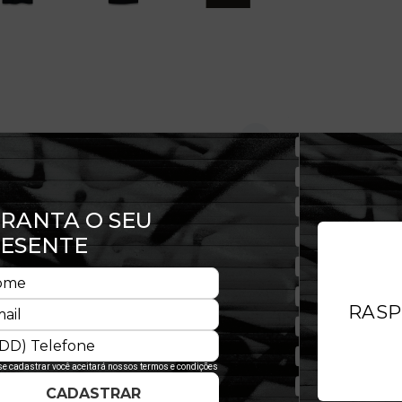
qualidade e, com um caimento
o à pele, além de não limitar os
ordada na manga esquerda assegura
iona.