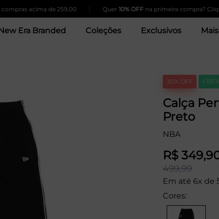
|
mpras acima de 259,00
Quer
10% OFF
na primeira compra? Clique A
New Era Branded
Coleções
Exclusivos
Mais
30% OFF
FRET
Calça Pe
Preto
NBA
R$ 349,9
499,99
Em até 6x de 
Cores: