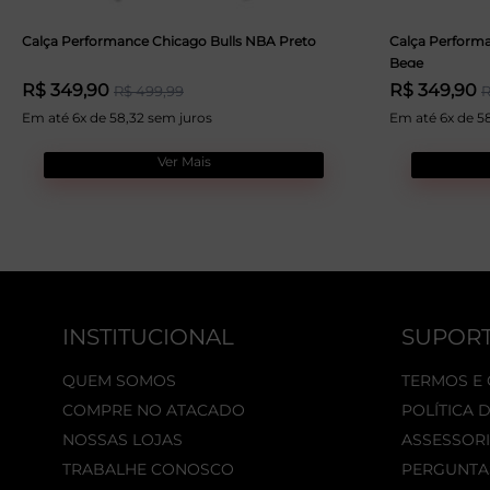
Calça Performance Chicago Bulls NBA Preto
Calça Perform
Bege
R$ 349,90
R$ 349,90
R$ 499,99
R
Em até 6x de 58,32 sem juros
Em até 6x de 5
Ver Mais
INSTITUCIONAL
SUPOR
QUEM SOMOS
TERMOS E
COMPRE NO ATACADO
POLÍTICA 
NOSSAS LOJAS
ASSESSORI
TRABALHE CONOSCO
PERGUNTA