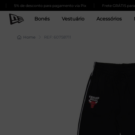
|
5% de desconto para pagamento via Pix
Frete GRÁTIS para co
Bonés
Vestuário
Acessórios
Home
REF: 60758711