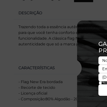
DESCRIÇÃO
Trazendo toda a essência autêntica da New Era
para que você tenha conforto e estilo no dia a
funcionalidade. A clássica flag New Era bordad
autenticidade que só a marca proporciona
CARACTERÍSTICAS
- Flag New Era bordada
- Recorte de tecido
- Licença oficial
- Composição:80% Algodão - 20% Elastano