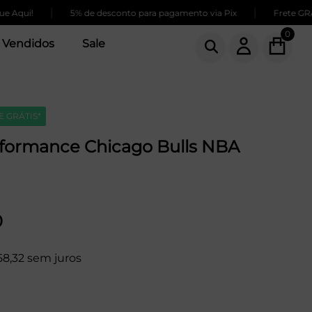
|
|
qui!
5% de desconto para pagamento via Pix
Frete GRÁTIS
0
 Vendidos
Sale
E GRÁTIS*
rformance Chicago Bulls NBA
0
58,32 sem juros