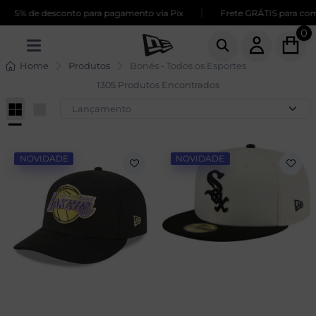
|
de desconto para pagamento via Pix
Frete GRÁTIS para compras a
0
Home
Produtos
Bonés - Todos os Esportes
1305 Produtos Encontrados
NOVIDADE
NOVIDADE