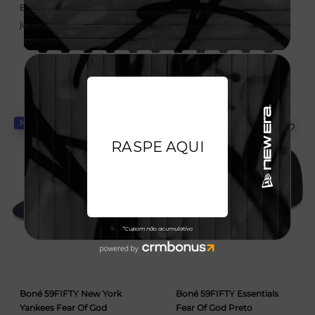
Em até 6x de 75,00 sem
Em até 6x de 75,00 sem
juros
juros
NOVIDADE
NOVIDADE
Boné 59FIFTY New York
Boné 59FIFTY Essentials
Yankees Fear Of God
Fear Of God Preto