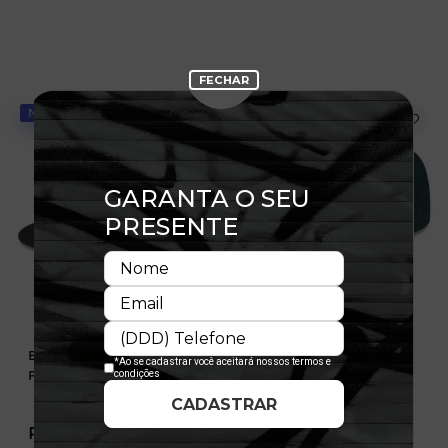
NOVIDADE
NOVIDADE
Boné 59FIFTY Essentials
Boné 59FIFTY Essentials
Fear Of God
Fear Of God Verde
R$ 449,99
R$ 449,99