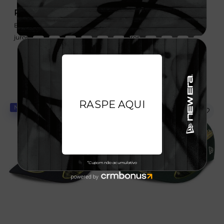
R$ 349,99
R$ 349,99
Em até 6x de 58,33 sem
Em até 6x de 58,33 sem
juros
juros
NOVIDADE
NOVIDADE