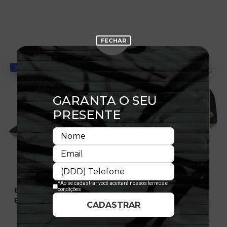
NOVIDADE
NOVIDADE
Boné 9FIFTY Pré-Curved
Boné 9FORTY A-Frame
Buffalo Braves Suede
Pittsburgh Pirates
Calligraphy