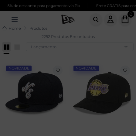
|
de desconto para pagamento via Pix
Frete GRÁTIS para compras a
0
Home
Produtos
2252 Produtos Encontrados
NOVIDADE
NOVIDADE