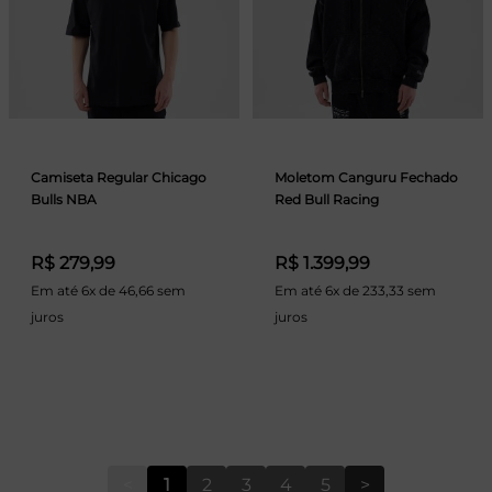
Camiseta Regular Chicago
Moletom Canguru Fechado
Bulls NBA
Red Bull Racing
R$ 279,99
R$ 1.399,99
Em até 6x de 46,66 sem
Em até 6x de 233,33 sem
juros
juros
<
1
2
3
4
5
>