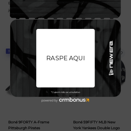
Em até 6x de 58,33 sem
Em até 6x de 58,33 sem
juros
juros
NOVIDADE
NOVIDADE
Boné 9FORTY A-Frame
Boné 59FIFTY MLB New
Pittsburgh Pirates
York Yankees Double Logo