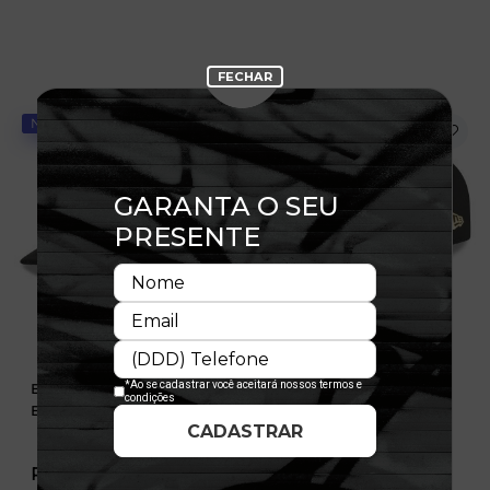
NOVIDADE
NOVIDADE
Boné 9FIFTY Pré-Curved
Boné 9FIFTY Pré-Curved
Buffalo Braves Suede
Utah Jazz Suede
R$ 349,99
R$ 349,99