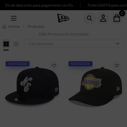
|
e desconto para pagamento via Pix
Frete GRÁTIS para compras ac
0
Home
Produtos
2284 Produtos Encontrados
NOVIDADE
NOVIDADE