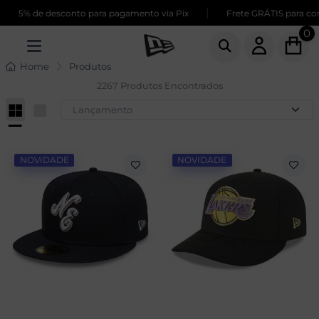
|
de desconto para pagamento via Pix
Frete GRÁTIS para compras a
0
Home
Produtos
2267 Produtos Encontrados
NOVIDADE
NOVIDADE