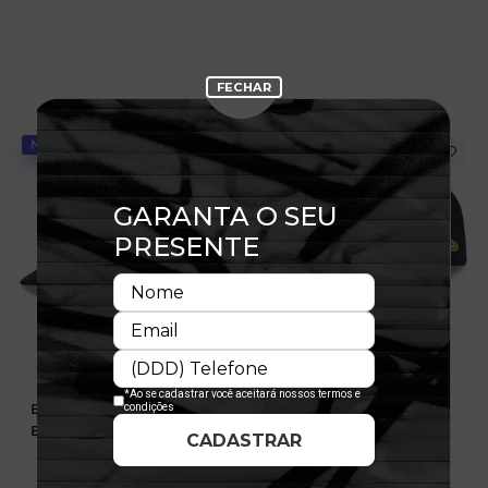
NOVIDADE
NOVIDADE
Boné 9FIFTY Pré-Curved
Boné 9FORTY A-Frame
Buffalo Braves Suede
Pittsburgh Pirates
Calligraphy