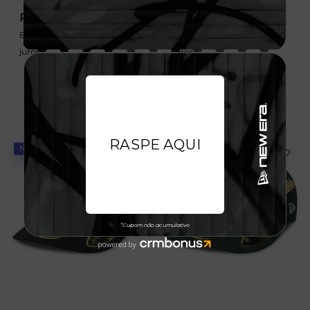
R$ 349,99
R$ 349,99
Em até 6x de 58,33 sem
Em até 6x de 58,33 sem
juros
juros
NOVIDADE
NOVIDADE