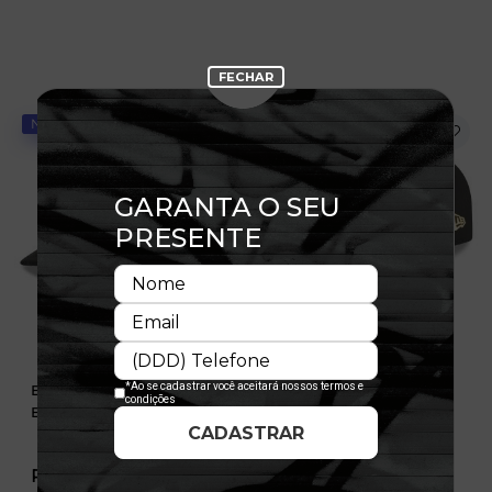
NOVIDADE
NOVIDADE
Boné 9FIFTY Pré-Curved
Boné 9FIFTY Pré-Curved
Buffalo Braves Suede
Utah Jazz Suede
R$ 349,99
R$ 349,99