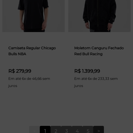
Camiseta Regular Chicago
Moletom Canguru Fechado
Bulls NBA
Red Bull Racing
R$ 279,99
R$ 1.399,99
Em até 6x de 46,66 sem
Em até 6x de 233,33 sem
juros
juros
<
1
2
3
4
5
>