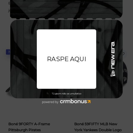
Em até 6x de 58,33 sem
Em até 6x de 58,33 sem
juros
juros
NOVIDADE
NOVIDADE
Boné 9FORTY A-Frame
Boné 59FIFTY MLB New
Pittsburgh Pirates
York Yankees Double Logo