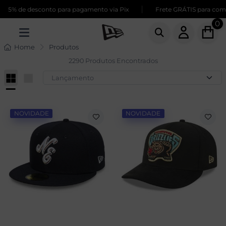
|
e desconto para pagamento via Pix
Frete GRÁTIS para compras ac
0
Home
Produtos
2290 Produtos Encontrados
NOVIDADE
NOVIDADE