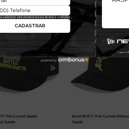
E
NOVIDADE
TY Pré-Curved Seatle
Boné 9FIFTY Pré-Curved Wilwau
cs Suede
Suede