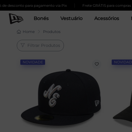
|
nto para pagamento via Pix
Frete GRÁTIS para compras acima de 
Bonés
Vestuário
Acessórios
Home
Produtos
Filtrar Produtos
NOVIDADE
NOVIDAD