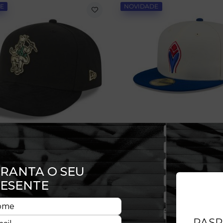
E
NOVIDADE
Boné 59FIFTY Atlanta Braves ML
TY Pré-Curved Boston Celtics
,99
R$ 299,99
 de 58,33 sem juros
Em até 6x de 50,00 sem juros