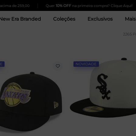
|
|
259,00
Quer
10% OFF
na primeira compra? Clique Aqui!
5% 
New Era Branded
Coleções
Exclusivos
Mais
2265 P
E
NOVIDADE