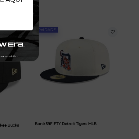
NOVIDADE
Boné 59FIFTY Detroit Tigers MLB
kee Bucks