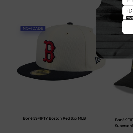
NOVIDADE
NOVIDAD
Boné 59FIFTY Boston Red Sox MLB
Boné 9FIF
Supersoni