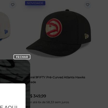
NOVIDADE
B
Boné 9FIFTY Pré-Curved Atlanta Hawks
Suede
R$ 349,99
Em até 6x de 58,33 sem juros