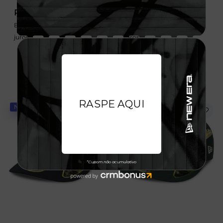
R$ 349,99
R$ 349,99
Em até 6x de 58,33 sem
Em até 6x de 58,33 sem
juros
juros
NOVIDADE
NOVIDADE