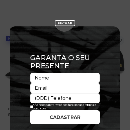
NOVIDADE
NOVIDADE
Boné 9FIFTY Pré-Curved
Boné 9FORTY A-Frame
Buffalo Braves Suede
Pittsburgh Pirates
Calligraphy