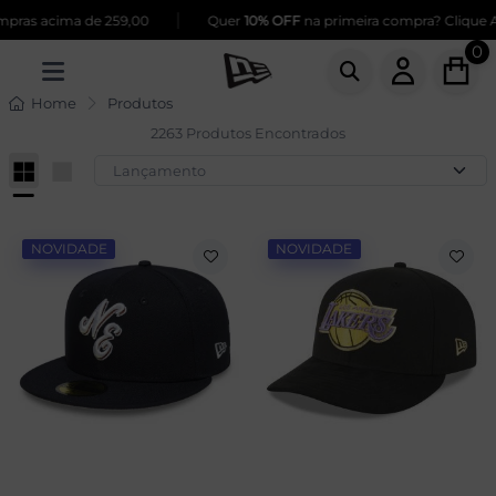
|
cima de 259,00
Quer
10% OFF
na primeira compra? Clique Aqui!
0
Home
Produtos
2263 Produtos Encontrados
NOVIDADE
NOVIDADE