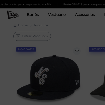
|
o para pagamento via Pix
Frete GRÁTIS para compras acima de 25
Bonés
Vestuário
Acessórios
Home
Produtos
Filtrar Produtos
NOVIDADE
NOVIDAD