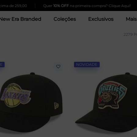
|
|
9,00
Quer
10% OFF
na primeira compra? Clique Aqui!
5% d
New Era Branded
Coleções
Exclusivos
Mais
2279 P
E
NOVIDADE