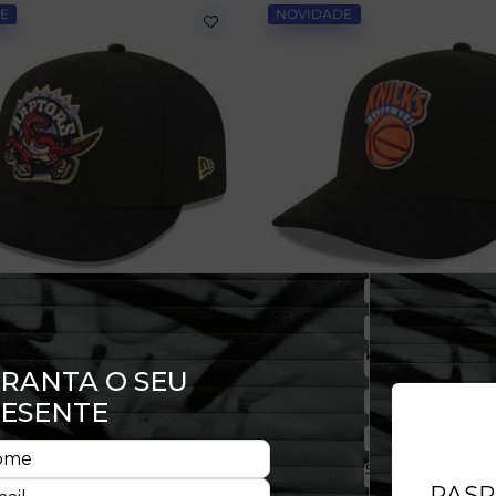
E
NOVIDADE
TY Pré-Curved Toronto Raptors
Boné 9FIFTY Pré-Curved New Yo
Suede
,99
R$ 349,99
 de 58,33 sem juros
Em até 6x de 58,33 sem juros