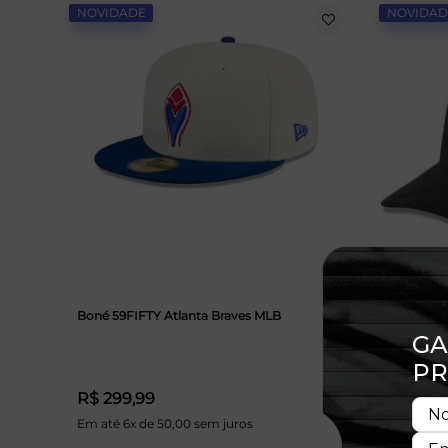
NOVIDADE
NOVIDAD
Boné 59FIFTY Atlanta Braves MLB
Boné 9FIF
Suede
R$ 299,99
R$ 349
Em até 6x de 50,00 sem juros
Em até 6x