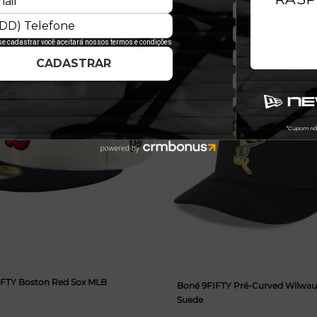
E
NOVIDADE
IFTY Boston Red Sox MLB
Boné 9FIFTY Pré-Curved Wilwau
Suede