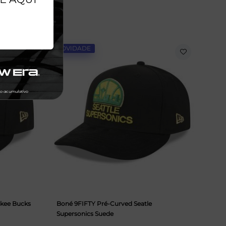
NOVIDADE
kee Bucks
Boné 9FIFTY Pré-Curved Seatle
Supersonics Suede