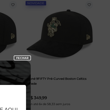
NOVIDADE
rk Knicks
Boné 9FIFTY Pré-Curved Boston Celtics
Suede
R$ 349,99
Em até 6x de 58,33 sem juros