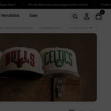
|
|
e Aqui!
5% de desconto para pagamento via Pix
Frete GRÁ
0
 Vendidos
Sale
 Produto Encontrado
Classificar Por: