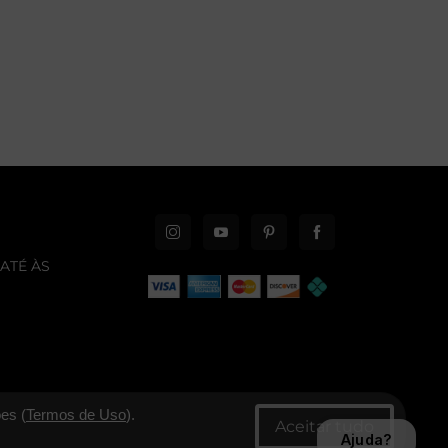
ATÉ ÀS
es (
Termos de Uso
).
Ajuda?