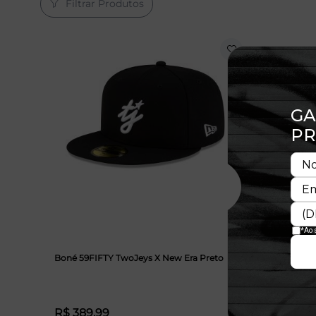
Filtrar Produtos
Boné 59FIFTY TwoJeys X New Era Preto
Boné 59F
Vermelho
R$ 389,99
R$ 389,