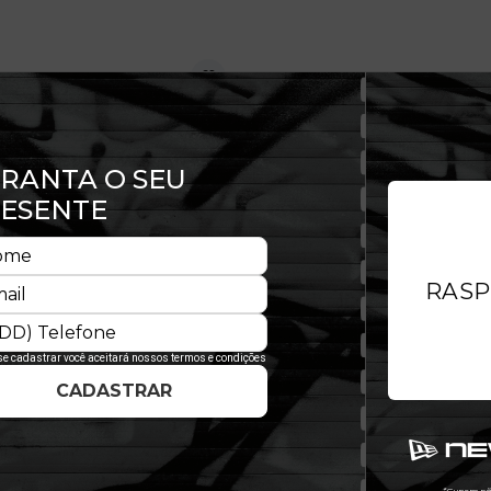
IFTY TwoJeys X New Era
99