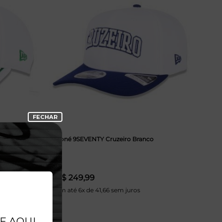
as Branco
Boné 9SEVENTY Cruzeiro Branco
R$ 249,99
Em até 6x de 41,66 sem juros