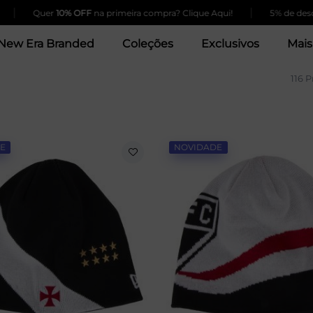
|
er
10% OFF
na primeira compra? Clique Aqui!
5% de desconto para
New Era Branded
Coleções
Exclusivos
Mais
116 
E
NOVIDADE