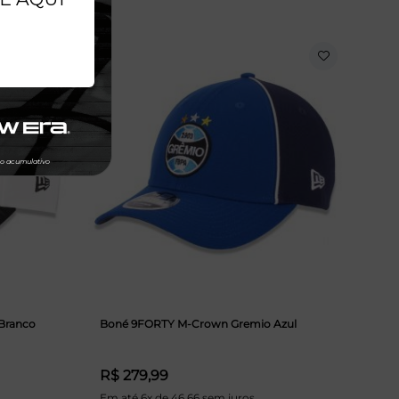
 Branco
Boné 9FORTY M-Crown Gremio Azul
R$ 279,99
Em até 6x de 46,66 sem juros