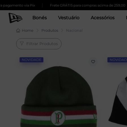
|
|
o via Pix
Frete GRÁTIS para compras acima de 259,00
Qu
Bonés
Vestuário
Acessórios
Home
Produtos
Nacional
Filtrar Produtos
NOVIDADE
NOVIDAD