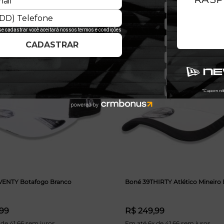
VENTY Botafogo Branco
Boné 39THIRTY Atlético Mineiro
,99
R$ 249,99
 de 41,66 sem juros
Em até 6x de 41,66 sem juros