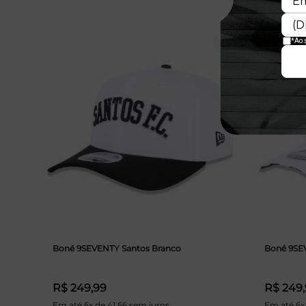
Boné 9SEVENTY Santos Branco
Boné 9SE
R$ 249,99
R$ 249
Em até 6x de 41,66 sem juros
Em até 6x