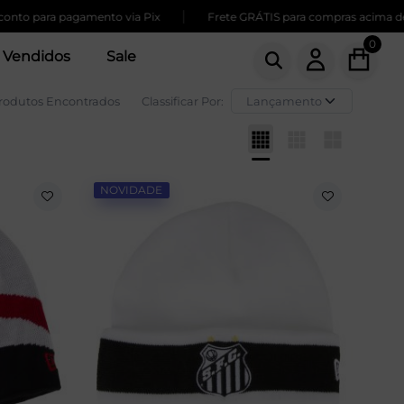
|
 pagamento via Pix
Frete GRÁTIS para compras acima de 259,00
0
 Vendidos
Sale
Produtos Encontrados
Classificar Por:
NOVIDADE