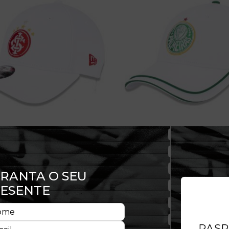
TY Snapback Internacional
Boné 9FORTY Snapback Palmeir
,99
R$ 249,99
 de 41,66 sem juros
Em até 6x de 41,66 sem juros