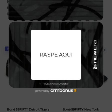
R$ 349,99
R$ 249,99
Em até 6x de 58,33 sem
Em até 6x de 41,66 sem
juros
juros
NOVIDADE
NOVIDADE
Boné 59FIFTY Detroit Tigers
Boné 59FIFTY New York