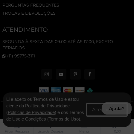
PERGUNTAS FREQUENTES
TROCAS E DEVOLUÇÕES
ATENDIMENTO
SEGUNDA À SEXTA DAS 09:00 ATÉ ÀS 17:00, EXCETO
FERIADOS.
(11) 95775-3111
Li e aceito os Termos de Uso e estou
ciente da Política de Privacidade
Ajuda?
© 2026 New Era Cap. Todos os direitos reservados.
(
Políticas de Privacidade
) e dos Termos
de Uso e Condições (
Termos de Uso
).
CNPJ: 06.346.545/0001-30 - New Era Brasil Ltda
0
0
Filtrar Pesquisa
Filtrar Pesquisa
Lista de Desejos
Lista de Desejos
Menu
Menu
0,00
0,00