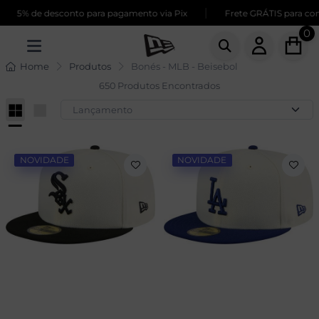
|
de desconto para pagamento via Pix
Frete GRÁTIS para compras a
0
Home
Produtos
Bonés - MLB - Beisebol
650 Produtos Encontrados
NOVIDADE
NOVIDADE