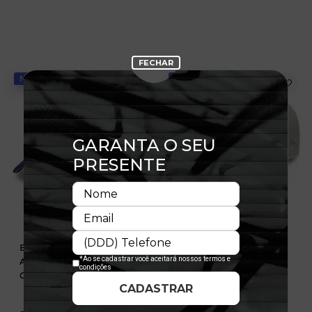
NOVIDADE
NOVIDADE
Boné 9FORTY A-Frame Los
Boné 9SEVENTY New York
Angeles Dodgers
Yankees MLB
Calligraphy