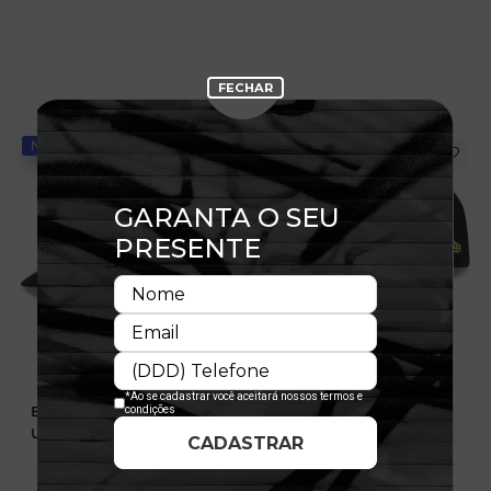
NOVIDADE
NOVIDADE
Boné 9FIFTY Pré-Curved
Boné 9FORTY A-Frame
Utah Jazz Suede
Pittsburgh Pirates
Calligraphy