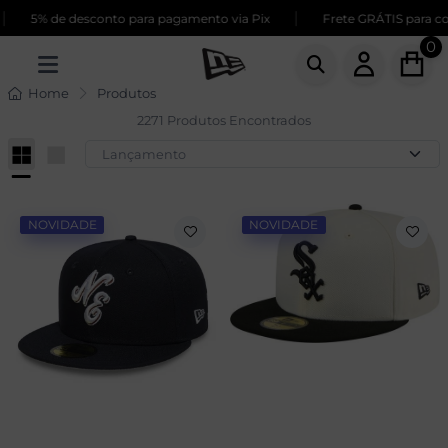
|
 de desconto para pagamento via Pix
Frete GRÁTIS para compras 
0
Home
Produtos
2271 Produtos Encontrados
NOVIDADE
NOVIDADE