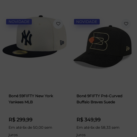
NOVIDADE
NOVIDADE
Boné 59FIFTY New York
Boné 9FIFTY Pré-Curved
Yankees MLB
Buffalo Braves Suede
R$ 299,99
R$ 349,99
Em até 6x de 50,00 sem
Em até 6x de 58,33 sem
juros
juros