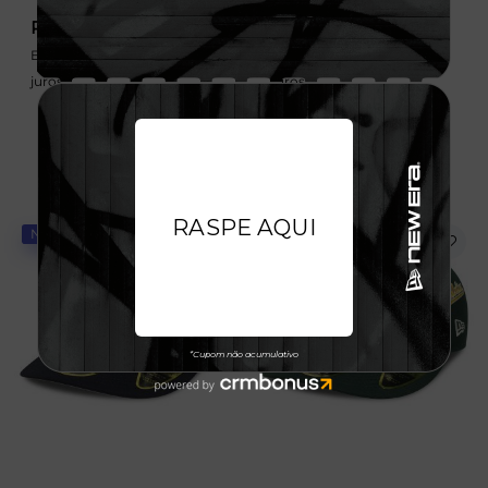
R$ 349,99
R$ 349,99
Em até 6x de 58,33 sem
Em até 6x de 58,33 sem
juros
juros
NOVIDADE
NOVIDADE