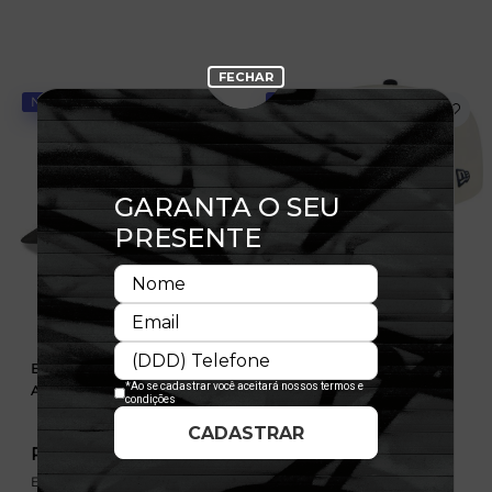
NOVIDADE
NOVIDADE
Boné 9FIFTY Pré-Curved
Boné 59FIFTY Boston Red
Atlanta Hawks Suede
Sox MLB
R$ 349,99
R$ 299,99
Em até 6x de 58,33 sem
Em até 6x de 50,00 sem