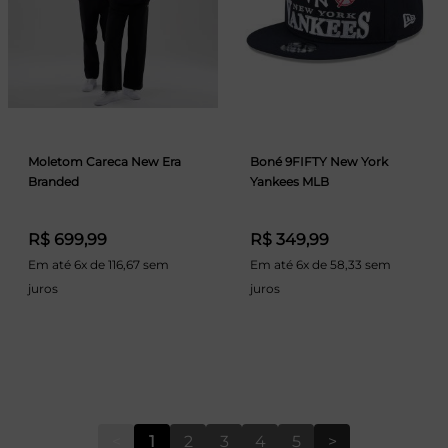
Moletom Careca New Era
Boné 9FIFTY New York
Branded
Yankees MLB
R$ 699,99
R$ 349,99
Em até 6x de 116,67 sem
Em até 6x de 58,33 sem
juros
juros
<
1
2
3
4
5
>