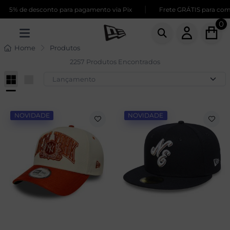
|
e desconto para pagamento via Pix
Frete GRÁTIS para compras ac
0
Home
Produtos
2257 Produtos Encontrados
NOVIDADE
NOVIDADE