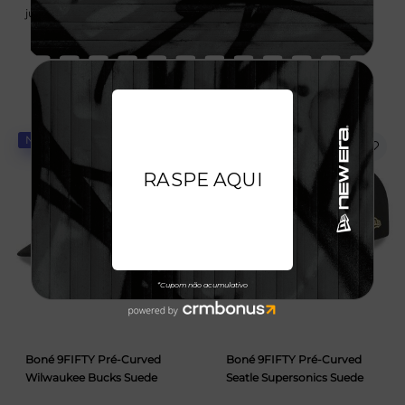
juros
juros
NOVIDADE
NOVIDADE
Boné 9FIFTY Pré-Curved
Boné 9FIFTY Pré-Curved
Wilwaukee Bucks Suede
Seatle Supersonics Suede