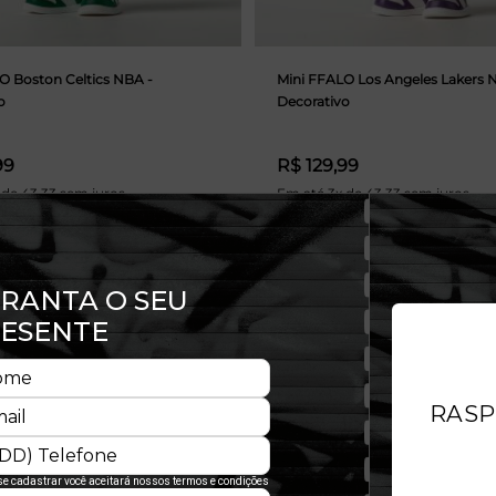
O Boston Celtics NBA -
Mini FFALO Los Angeles Lakers 
o
Decorativo
99
R$ 129,99
 de 43,33 sem juros
Em até 3x de 43,33 sem juros