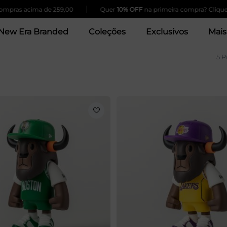
|
ras acima de 259,00
Quer
10% OFF
na primeira compra? Clique Aq
New Era Branded
Coleções
Exclusivos
Mais
5 P