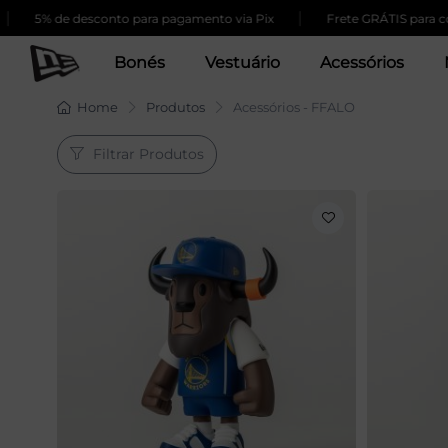
|
5% de desconto para pagamento via Pix
Frete GRÁTIS para comp
Bonés
Vestuário
Acessórios
Home
Produtos
Acessórios - FFALO
Filtrar Produtos