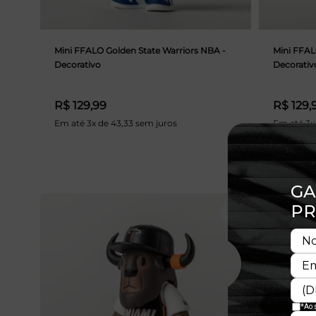
Mini FFALO Golden State Warriors NBA -
Mini FFAL
Decorativo
Decorativ
R$ 129,99
R$ 129,
Em até 3x de 43,33 sem juros
Em até 3x