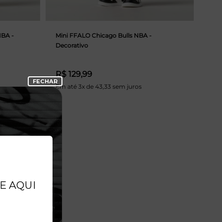
NBA -
Mini FFALO Chicago Bulls NBA -
Decorativo
R$ 129,99
Em até 3x de 43,33 sem juros