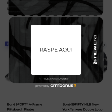
Em até 6x de 58,33 sem
Em até 6x de 58,33 sem
juros
juros
NOVIDADE
NOVIDADE
Boné 9FORTY A-Frame
Boné 59FIFTY MLB New
Pittsburgh Pirates
York Yankees Double Logo