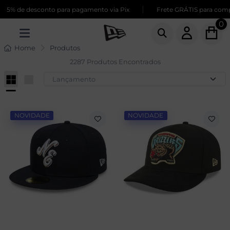
|
 desconto para pagamento via Pix
Frete GRÁTIS para compras aci
0
Home
Produtos
2287 Produtos Encontrados
NOVIDADE
NOVIDADE