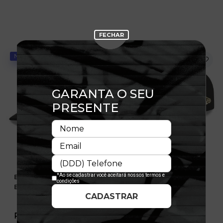
NOVIDADE
NOVIDADE
Boné 9FIFTY Pré-Curved
Boné 9FIFTY Pré-Curved
Buffalo Braves Suede
Utah Jazz Suede
R$ 349,99
R$ 349,99