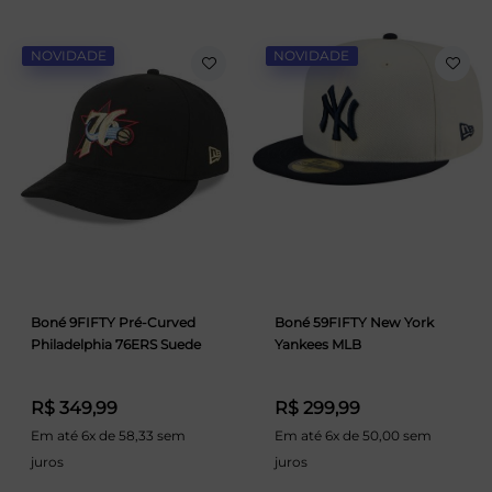
NOVIDADE
NOVIDADE
Boné 9FIFTY Pré-Curved
Boné 59FIFTY New York
Philadelphia 76ERS Suede
Yankees MLB
R$ 349,99
R$ 299,99
Em até 6x de 58,33 sem
Em até 6x de 50,00 sem
juros
juros