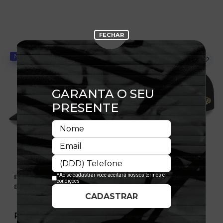
NOVIDADE
NOVIDADE
Boné 9FIFTY Pré-Curved
Boné 9FIFTY Pré-Curved
Buffalo Braves Suede
Utah Jazz Suede
R$ 349,99
R$ 349,99