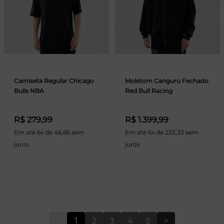
Camiseta Regular Chicago
Moletom Canguru Fechado
Bulls NBA
Red Bull Racing
R$ 279,99
R$ 1.399,99
Em até 6x de 46,66 sem
Em até 6x de 233,33 sem
juros
juros
<
1
2
3
4
5
>