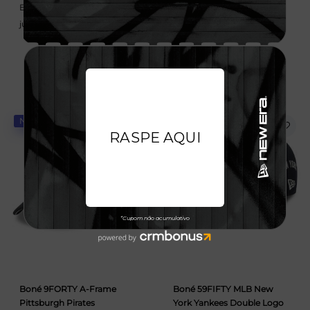
Em até 6x de 58,33 sem
Em até 6x de 58,33 sem
juros
juros
NOVIDADE
NOVIDADE
Boné 9FORTY A-Frame
Boné 59FIFTY MLB New
Pittsburgh Pirates
York Yankees Double Logo