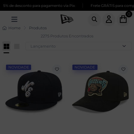
|
 desconto para pagamento via Pix
Frete GRÁTIS para compras aci
0
Home
Produtos
2275 Produtos Encontrados
NOVIDADE
NOVIDADE