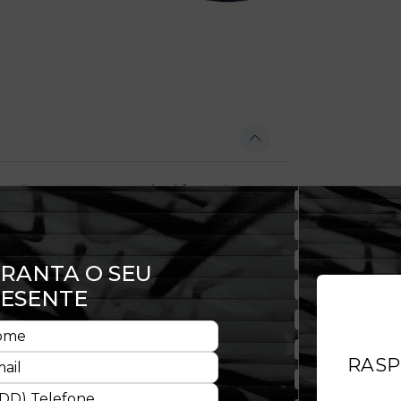
a A-Frame com um painel frontal
copa estruturada. Possui fechamento
aliado ao pleno conforto.