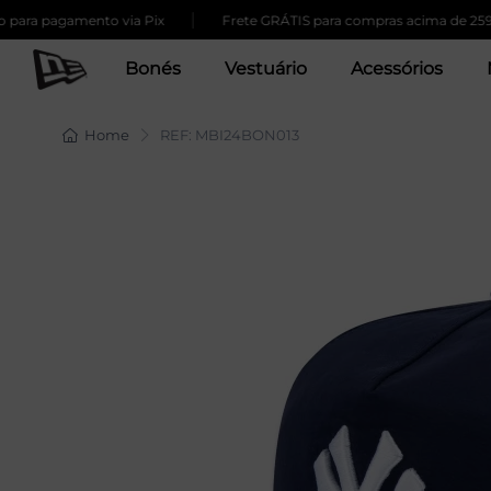
|
a pagamento via Pix
Frete GRÁTIS para compras acima de 259,00
Bonés
Vestuário
Acessórios
Home
REF: MBI24BON013