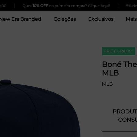
|
|
Quer
10% OFF
na primeira compra? Clique Aqui!
5% de desc
New Era Branded
Coleções
Exclusivos
Mais
FRETE GRÁTIS*
Boné The
MLB
MLB
PRODUTO
CONSU