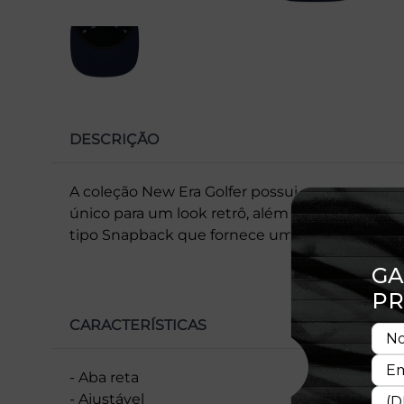
DESCRIÇÃO
A coleção New Era Golfer possui uma estrutur
único para um look retrô, além da aba reta e 
tipo Snapback que fornece um ajuste perfeito 
CARACTERÍSTICAS
- Aba reta
- Ajustável