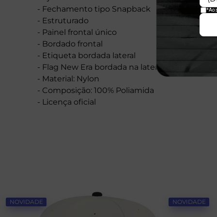
- Fechamento tipo Snapback
- Estruturado
- Painel frontal único
- Bordado frontal
- Etiqueta bordada lateral
- Flag New Era bordada na lateral esquerda
- Material: Nylon
- Composição: 100% Poliamida
- Licença oficial
NOVIDADE
NOVIDADE