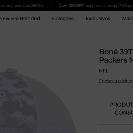
|
 acima de 259,00
Quer
10% OFF
na primeira compra? Clique Aqui!
New Era Branded
Coleções
Exclusivos
Mais
Boné 39T
Packers N
NFL
Conheça o Mode
PRODUTO
CONSU