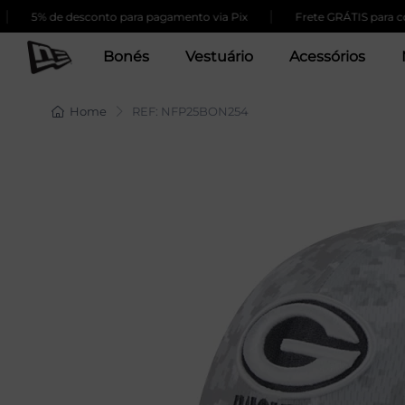
|
% de desconto para pagamento via Pix
Frete GRÁTIS para compras
Bonés
Vestuário
Acessórios
Home
REF: NFP25BON254