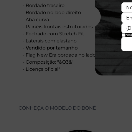
- Bordado traseiro
- Bordado no lado direito
- Aba curva
- Painéis frontais estruturados
- Fechado com Stretch Fit
- Laterais com elastano
-
Vendido por tamanho
- Flag New Era bordada no lado esquerdo
- Composição: "&O3&"
- Licença oficial"
CONHEÇA O MODELO DO BONÉ