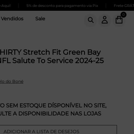
|
|
5% de desconto para pagamento via Pix
Frete GRÁTIS para
0
 Vendidos
Sale
HIRTY Stretch Fit Green Bay
FL Salute To Service 2024-25
lo do Boné
 SEM ESTOQUE DÍSPONÍVEL NO SITE,
LTE A DISPONIBILIDADE NAS LOJAS
ADICIONAR A LISTA DE DESEJOS