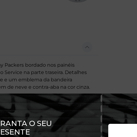
y Packers bordado nos painéis
 Service na parte traseira. Detalhes
ice e um emblema da bandeira
 de neve e contra-aba na cor cinza.