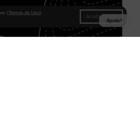
es (
Termos de Uso
).
Ajuda?