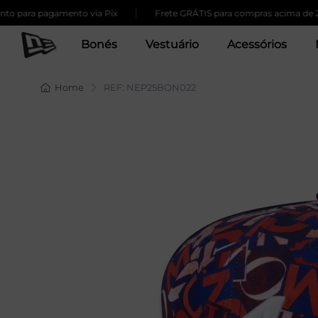
|
a pagamento via Pix
Frete GRÁTIS para compras acima de 259,00
Bonés
Vestuário
Acessórios
Home
REF: NEP25BON022