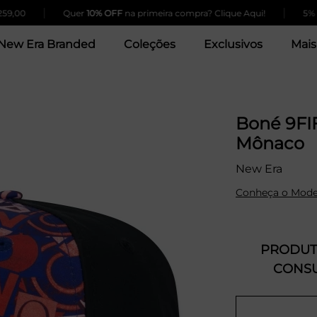
|
|
Quer
10% OFF
na primeira compra? Clique Aqui!
5% de des
New Era Branded
Coleções
Exclusivos
Mais
Boné 9FIF
Mônaco
New Era
Conheça o Mode
PRODUTO
CONSU