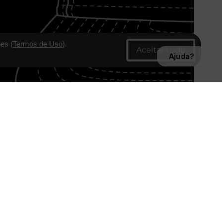
es (
Termos de Uso
).
Ajuda?