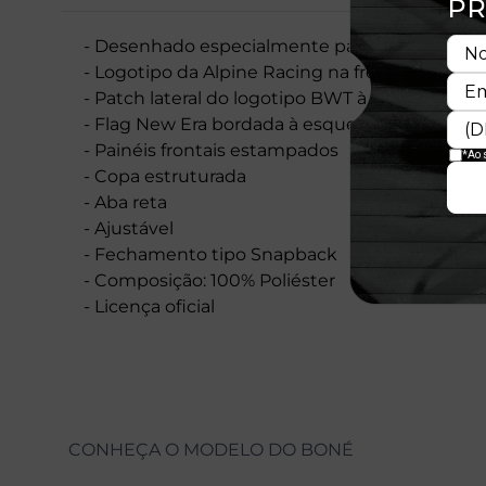
- Desenhado especialmente para o GP de Mô
- Logotipo da Alpine Racing na frente
- Patch lateral do logotipo BWT à direita
- Flag New Era bordada à esquerda
- Painéis frontais estampados
- Copa estruturada
- Aba reta
- Ajustável
- Fechamento tipo Snapback
- Composição: 100% Poliéster
- Licença oficial
CONHEÇA O MODELO DO BONÉ