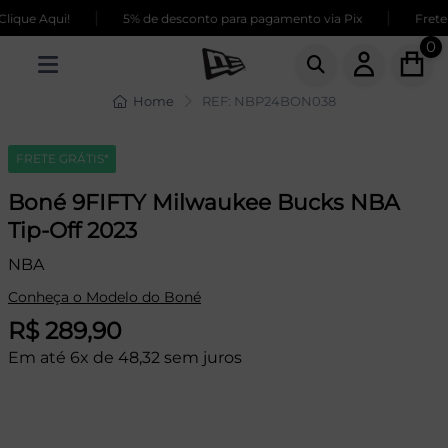
|
|
ique Aqui!
5% de desconto para pagamento via Pix
Frete G
0
Home
REF: NBP24BON038
FRETE GRÁTIS*
Boné 9FIFTY Milwaukee Bucks NBA
Tip-Off 2023
NBA
Conheça o Modelo do Boné
R$ 289,90
Em até 6x de 48,32 sem juros