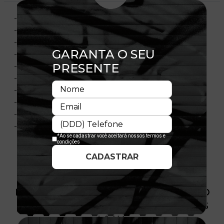
- Bordado frontal
- Logo NBA na parte traseira
- Contra-aba contrastante na cor cinza
- Aba reta
- Ajustável com fechamento tipo Snapback
- Copa estruturada
- Flag bordada no lado esquerdo
- 100% Poliéster
- Importado
- Licença oficial
PRODUTO SEM ESTOQUE DÍSPONÍVEL NO
SITE, CONSULTE A DISPONIBILIDADE NAS
LOJAS