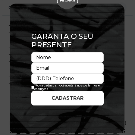
CARACTERÍSTICAS
- Logotipo do Yankees bordado na frente
- Flag New Era bordada à esquerda
- Aba curva
- Copa estruturada
- Ajustável
- Fechamento tipo D-Ring
- Material: Veludo
- Composição: 90% Poliéster 10% Elastano
- Licença oficial
PRODUTO SEM ESTOQUE DÍSPONÍVEL NO
SITE, CONSULTE A DISPONIBILIDADE NAS