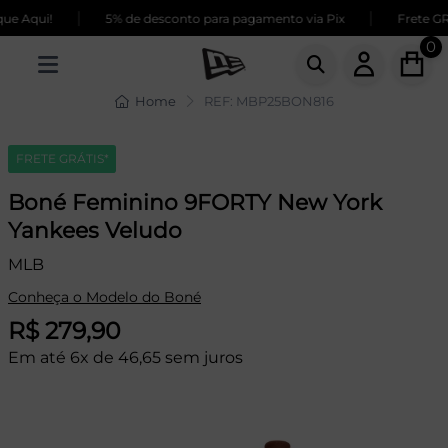
|
|
e Aqui!
5% de desconto para pagamento via Pix
Frete GRÁT
0
Home
REF: MBP25BON816
FRETE GRÁTIS*
Boné Feminino 9FORTY New York
Yankees Veludo
MLB
Conheça o Modelo do Boné
R$ 279,90
Em até 6x de 46,65 sem juros